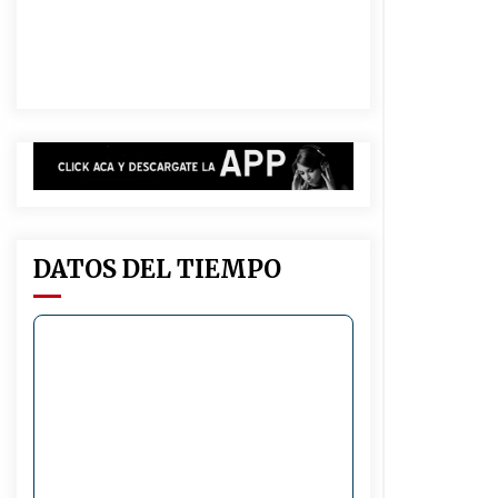
dos niñas de su entorno familiar
04/08/2026
Michlig y González entregaron
aportes gubernamentales en Ceres
y recorrieron obras junto a la
intendente Dupouy
04/08/2026
Brinkmann: Falleció el hombre que
permanecía internado tras un
accidente de tránsito
03/08/2026
DATOS DEL TIEMPO