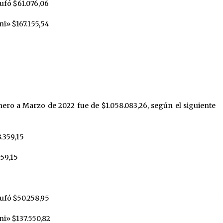
ufó $61.076,06
ni» $167.155,54
ero a Marzo de 2022 fue de $1.058.083,26, según el siguiente
.359,15
359,15
rufó $50.258,95
ni» $137.550,82