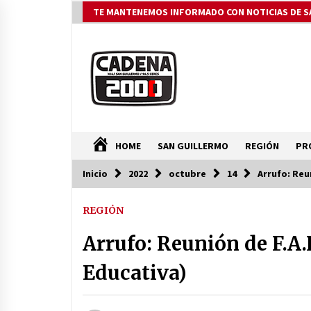
Saltar
TE MANTENEMOS INFORMADO CON NOTICIAS DE S
al
contenido
HOME
SAN GUILLERMO
REGIÓN
PR
Inicio
2022
octubre
14
Arrufo: Reu
ÚLTIMAS NOTICIAS
REGIÓN
La Municipalidad de San Guillerm
continúa apostando a la
Arrufo: Reunión de F.A.
capacitación permanente de sus
equipos de trabajo.
06/08/2026
Educativa)
Ceres: Se ordenó la prisión
preventiva de un hombre