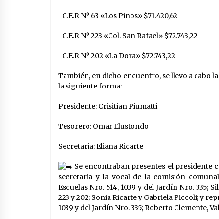
-C.E.R Nº 63 «Los Pinos» $71.420,62
-C.E.R Nº 223 «Col. San Rafael» $72.743,22
-C.E.R Nº 202 «La Dora» $72.743,22
También, en dicho encuentro, se llevo a cabo l
la siguiente forma:
Presidente: Crisitian Piumatti
Tesorero: Omar Elustondo
Secretaria: Eliana Ricarte
Se encontraban presentes el presidente com
secretaria y la vocal de la comisión comunal
Escuelas Nro. 514, 1039 y del Jardín Nro. 335; S
223 y 202; Sonia Ricarte y Gabriela Piccoli; y re
1039 y del Jardín Nro. 335; Roberto Clemente, Va