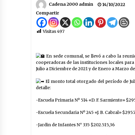
investigado por la sustracción de
Cadena 2000 admin
14/10/2022
una moto
05/08/2026
Compartir
Arrufó fue sede de una Jornada de
Capacitación del programa
provincial «Crecer Capacita»
Visitas
497
04/08/2026
La Municipalidad de San Guillerm
realizó una nueva entrega del
En sede comunal, se llevó a cabo la reunió
Fondo de Asistencia Educativa po
cooperadoras de las instituciones locales par
$26 millones
03/08/2026
Julio a Diciembre de 2021 y de Enero a Marzo de
El monto total otorgado del período de Juli
detalle:
-Escuela Primaria Nº 514 «D. F. Sarmiento» $295
-Escuela Secundaria Nº 245 «J.
B. Cabral» $295.
-Jardin de Infantes N° 335 $202.515,36