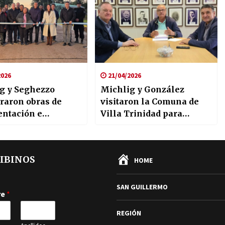
2026
21/04/2026
g y Seghezzo
Michlig y González
raron obras de
visitaron la Comuna de
ntación e
Villa Trinidad para
ación en los
entregar un aporte
os de Ambrosetti y
gubernamental y repasar
ra
gestiones para la
IBINOS
HOME
localidad
SAN GUILLERMO
re
*
REGIÓN