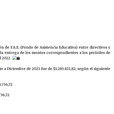
sobre el fenómeno de El Niño 2026-
2027
05/08/2026
El CER N° 363 de Hersilia recibió un
aporte FANI para equipamiento en el
marco de fuertes inversiones
educativas
04/08/2026
o
Liga Ceresina: CACU y Union SG
empataron un partido dificil de
n de F.A.E. (Fondo de Asistencia Educativa) entre directivos y
r
destrabar
a la entrega de los montos correspondientes a los períodos de
03/08/2026
l 2022 .
o a Diciembre de 2021 fue de $1.285.811,82, según el siguiente
.736,72
736,72