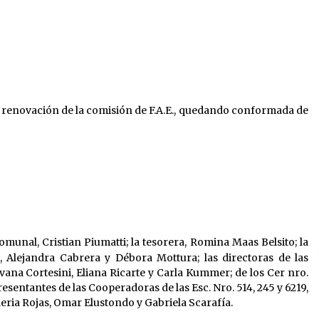
a renovación de la comisión de F.A.E., quedando conformada de
unal, Cristian Piumatti; la tesorera, Romina Maas Belsito; la
, Alejandra Cabrera y Débora Mottura; las directoras de las
ilvana Cortesini, Eliana Ricarte y Carla Kummer; de los Cer nro.
presentantes de las Cooperadoras de las Esc. Nro. 514, 245 y 6219,
leria Rojas, Omar Elustondo y Gabriela Scarafía.