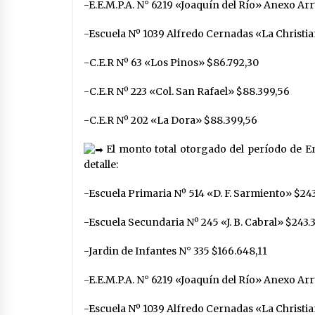
-E.E.M.P.A. N° 6219 «Joaquín del Río» Anexo Arr
-Escuela Nº 1039 Alfredo Cernadas «La Christia
-C.E.R Nº 63 «Los Pinos» $86.792,30
-C.E.R Nº 223 «Col. San Rafael» $88.399,56
-C.E.R Nº 202 «La Dora» $88.399,56
El monto total otorgado del período de En
detalle:
-Escuela Primaria Nº 514 «D. F. Sarmiento» $243
-Escuela Secundaria Nº 245 «J. B. Cabral» $243.
-Jardin de Infantes N° 335 $166.648,11
-E.E.M.P.A. N° 6219 «Joaquín del Río» Anexo Ar
-Escuela Nº 1039 Alfredo Cernadas «La Christia