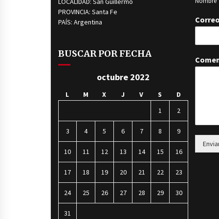
Nombre
LOCALIDAD: San Guillermo
PROVINCIA: Santa Fe
Correo
PAÍS: Argentina
BUSCAR POR FECHA
Comen
octubre 2022
L
M
X
J
V
S
D
1
2
3
4
5
6
7
8
9
Envia
10
11
12
13
14
15
16
17
18
19
20
21
22
23
24
25
26
27
28
29
30
31