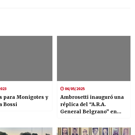
2023
06/05/2025
s para Monigotes y
Ambrosetti inauguró una
a Bossi
réplica del “A.R.A.
General Belgrano” en
homenaje a los Héroes de
Malvinas