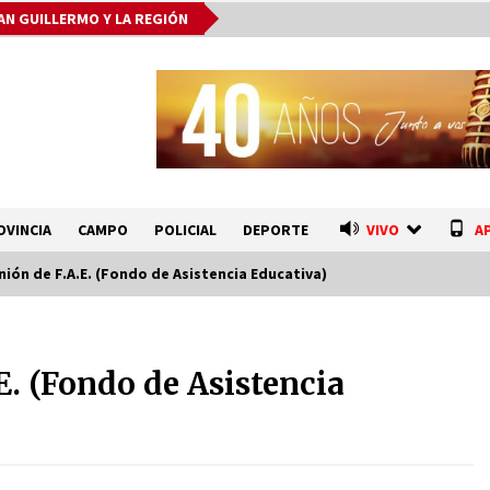
AN GUILLERMO Y LA REGIÓN
OVINCIA
CAMPO
POLICIAL
DEPORTE
VIVO
A
nión de F.A.E. (Fondo de Asistencia Educativa)
o
Autoridades provinciales y
comunales evaluaron proyectos de
E. (Fondo de Asistencia
obras hídricas para Las Palmeras
06/08/2026
La Provincia cerró en Ceres la 1°
ronda de jornadas regionales