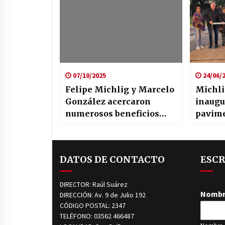
07/10/2025
24/06/
Felipe Michlig y Marcelo
Michli
González acercaron
inaugu
numerosos beneficios
pavime
para la comunidad de
ilumin
Aguará Grande
distrit
Capiva
DATOS DE CONTACTO
ESCR
DIRECTOR: Raúl Suárez
Nomb
DIRECCIÓN: Av. 9 de Julio 192
CÓDIGO POSTAL: 2347
TELÉFONO: 03562 466487