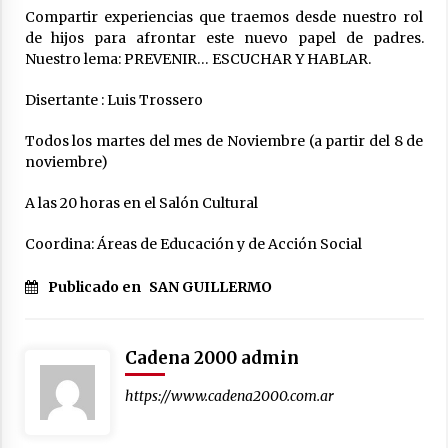
Compartir experiencias que traemos desde nuestro rol
La Provincia cerró en Ceres la 1° ronda de
jornadas regionales sobre el fenómeno de El
de hijos para afrontar este nuevo papel de padres.
Niño 2026-2027
Nuestro lema: PREVENIR… ESCUCHAR Y HABLAR.
05/08/2026
Disertante : Luis Trossero
Ceres: dictaron prisión preventiva a un
hombre por el abuso sexual de dos niñas de
Todos los martes del mes de Noviembre (a partir del 8 de
su entorno familiar
noviembre)
04/08/2026
A las 20 horas en el Salón Cultural
Arrufó fue sede de una Jornada de
Capacitación del programa provincial «Crecer
Capacita»
Coordina: Áreas de Educación y de Acción Social
04/08/2026
Publicado en
SAN GUILLERMO
El CER N° 363 de Hersilia recibió un aporte
FANI para equipamiento en el marco de fuertes
inversiones educativas
Cadena 2000 admin
04/08/2026
https://www.cadena2000.com.ar
Michlig y González entregaron aportes
gubernamentales en Ceres y recorrieron
obras junto a la intendente Dupouy