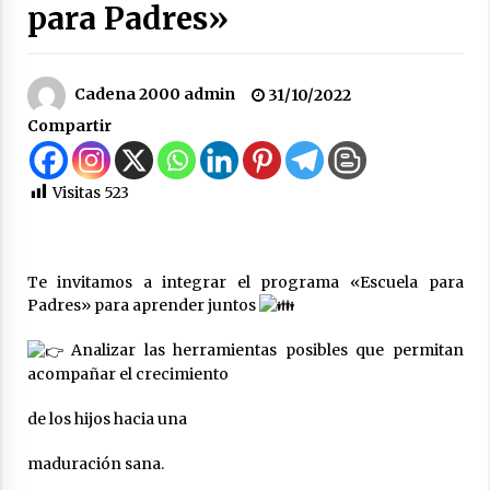
para Padres»
hídrica y otros proyectos clave
07/08/2026
Cadena 2000 admin
31/10/2022
La Municipalidad de San Guillermo continúa
apostando a la capacitación permanente de
Compartir
sus equipos de trabajo.
06/08/2026
Visitas
523
Autoridades provinciales y comunales
evaluaron proyectos de obras hídricas para
Las Palmeras
06/08/2026
Te invitamos a integrar el programa «Escuela para
Padres» para aprender juntos
Fenómeno El Niño: Jornada Regional
05/08/2026
Analizar las herramientas posibles que permitan
acompañar el crecimiento
Ceres: Se ordenó la prisión preventiva de un
de los hijos hacia una
hombre investigado por la sustracción de una
moto
maduración sana.
05/08/2026