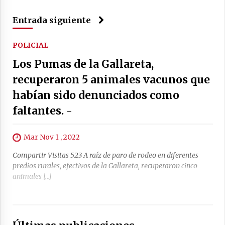
04/08/2026
Entrada siguiente
La Municipalidad de San Guillermo realizó una
nueva entrega del Fondo de Asistencia
Educativa por $26 millones
POLICIAL
03/08/2026
Los Pumas de la Gallareta,
recuperaron 5 animales vacunos que
habían sido denunciados como
faltantes. -
Mar Nov 1 , 2022
Compartir Visitas 523 A raíz de paro de rodeo en diferentes
predios rurales, efectivos de la Gallareta, recuperaron cinco
animales […]