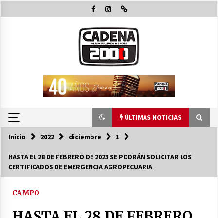
Saltar
al
contenido
ÚLTIMAS NOTICIAS
Inicio
2022
diciembre
1
ÚLTIMAS NOTICIAS
HASTA EL 28 DE FEBRERO DE 2023 SE PODRÁN SOLICITAR LOS
CERTIFICADOS DE EMERGENCIA AGROPECUARIA
Pullaro y Michlig recorrieron y habiltaron
obras en C. Bossi y en 2 Rosas y La legua e
inauguraron 24 viviendas en Suardi
CAMPO
08/08/2026
HASTA EL 28 DE FEBRERO
El Senado dio media sanción a la emergencia