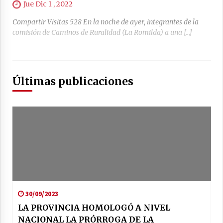
04/08/2026
Jue Dic 1 , 2022
Compartir Visitas 528 En la noche de ayer, integrantes de la
La Municipalidad de San Guillermo realizó una
nueva entrega del Fondo de Asistencia
comisión de Caminos de Ruralidad (La Romilda) a una […]
Educativa por $26 millones
03/08/2026
Últimas publicaciones
30/09/2023
LA PROVINCIA HOMOLOGÓ A NIVEL
NACIONAL LA PRÓRROGA DE LA