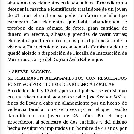
abandonados elementos en la vía pública. Procedieron a
detener la marcha e identificarlo tratándose de un joven
Brinkmann: Falleció el hombre que permanecía
de 21 años el cual en su poder tenía un cuchillo tipo
internado tras un accidente de tránsito
carnicero. Los elementos que había abandonado se
03/08/2026
trataban de una cámara de fotos, gran cantidad de
dinero en efectivo, alhajas y prendas de vestir varias;
elementos que fueron recocidos por el propietario de la
vivienda. Fue detenido y trasladado a la Comisaria donde
quedó alojado a disposición de Fiscalia de Instrucción de
Morteros a cargo del Dr. Juan Ávila Echenique.
SEEBER-SACANTA
SE REALIZARON ALLANAMIENTOS CON RESULTADOS
POSITIVOS POR HECHOS DE VIOLENCIA FAMILIAR
Alrededor de las 19.20hs personal policial se constituyó
en una vivienda ubicada sobre calle Jose Seeber S/Nº a
fines de llevar a cabo un allanamiento por un hecho de
violencia familiar que se investiga en el que resulto
damnificado un joven de 23 años. En el lugar
procedieron al secuestro de dos cuchillas, y del mismo
hecho resultaron imputados un hombre de 43 años por