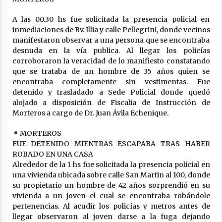
Arrufó fue sede de una Jornada de
A las 00.30 hs fue solicitada la presencia policial en
Capacitación del programa provincial «Crecer
Capacita»
inmediaciones de Bv. Illia y calle Pellegrini, donde vecinos
04/08/2026
manifestaron observar a una persona que se encontraba
desnuda en la vía publica. Al llegar los policías
El CER N° 363 de Hersilia recibió un aporte
corroboraron la veracidad de lo manifiesto constatando
FANI para equipamiento en el marco de fuertes
que se trataba de un hombre de 35 años quien se
inversiones educativas
encontraba completamente sin vestimentas. Fue
04/08/2026
detenido y trasladado a Sede Policial donde quedó
alojado a disposición de Fiscalia de Instrucción de
Michlig y González entregaron aportes
Morteros a cargo de Dr. Juan Ávila Echenique.
gubernamentales en Ceres y recorrieron
obras junto a la intendente Dupouy
04/08/2026
MORTEROS
FUE DETENIDO MIENTRAS ESCAPABA TRAS HABER
La Municipalidad de San Guillermo realizó una
ROBADO EN UNA CASA
nueva entrega del Fondo de Asistencia
Alrededor de la 1 hs fue solicitada la presencia policial en
Educativa por $26 millones
una vivienda ubicada sobre calle San Martin al 100, donde
03/08/2026
su propietario un hombre de 42 años sorprendió en su
vivienda a un joven el cual se encontraba robándole
Liga Ceresina: CACU y Union SG empataron un
pertenencias. Al acudir los policías y metros antes de
partido dificil de destrabar
llegar observaron al joven darse a la fuga dejando
03/08/2026