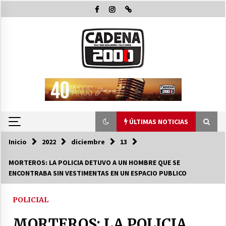
Saltar
al
contenido
ÚLTIMAS NOTICIAS
Inicio
2022
diciembre
13
ÚLTIMAS NOTICIAS
MORTEROS: LA POLICIA DETUVO A UN HOMBRE QUE SE
ENCONTRABA SIN VESTIMENTAS EN UN ESPACIO PUBLICO
La Municipalidad de San Guillermo continúa
apostando a la capacitación permanente de
sus equipos de trabajo.
POLICIAL
06/08/2026
MORTEROS: LA POLICIA
Autoridades provinciales y comunales