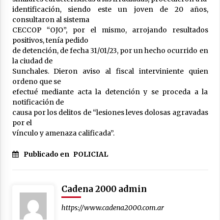
identificación, siendo este un joven de 20 años,
La Provincia cerró en Ceres la 1° ronda de
jornadas regionales sobre el fenómeno de El
consultaron al sistema
Niño 2026-2027
CECCOP “OJO”, por el mismo, arrojando resultados
05/08/2026
positivos, tenía pedido
de detención, de fecha 31/01/23, por un hecho ocurrido en
Ceres: dictaron prisión preventiva a un
la ciudad de
hombre por el abuso sexual de dos niñas de
Sunchales. Dieron aviso al fiscal interviniente quien
su entorno familiar
ordeno que se
04/08/2026
efectué mediante acta la detención y se proceda a la
notificación de
Arrufó fue sede de una Jornada de
Capacitación del programa provincial «Crecer
causa por los delitos de “lesiones leves dolosas agravadas
Capacita»
por el
04/08/2026
vínculo y amenaza calificada”.
El CER N° 363 de Hersilia recibió un aporte
Publicado en
POLICIAL
FANI para equipamiento en el marco de fuertes
inversiones educativas
04/08/2026
Cadena 2000 admin
Michlig y González entregaron aportes
gubernamentales en Ceres y recorrieron
https://www.cadena2000.com.ar
obras junto a la intendente Dupouy