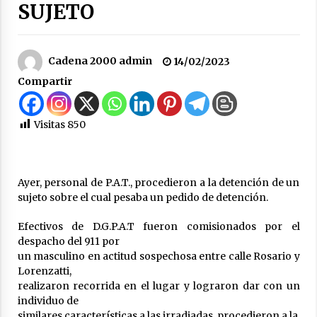
SUJETO
hídrica y otros proyectos clave
07/08/2026
Cadena 2000 admin
14/02/2023
La Municipalidad de San Guillermo continúa
apostando a la capacitación permanente de
Compartir
sus equipos de trabajo.
06/08/2026
Visitas
850
Autoridades provinciales y comunales
evaluaron proyectos de obras hídricas para
Las Palmeras
06/08/2026
Ayer, personal de P.A.T., procedieron a la detención de un
sujeto sobre el cual pesaba un pedido de detención.
Fenómeno El Niño: Jornada Regional
05/08/2026
Efectivos de D.G.P.A.T fueron comisionados por el
despacho del 911 por
un masculino en actitud sospechosa entre calle Rosario y
Ceres: Se ordenó la prisión preventiva de un
Lorenzatti,
hombre investigado por la sustracción de una
realizaron recorrida en el lugar y lograron dar con un
moto
individuo de
05/08/2026
similares características a las irradiadas, procedieron a la