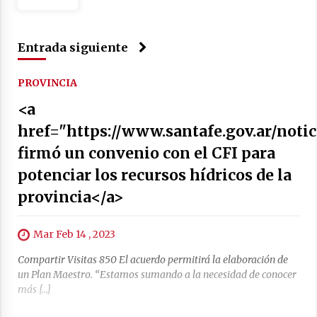
04/08/2026
La Municipalidad de San Guillermo realizó una
nueva entrega del Fondo de Asistencia
Entrada siguiente
Educativa por $26 millones
03/08/2026
PROVINCIA
<a
href="https://www.santafe.gov.ar/notic
firmó un convenio con el CFI para
potenciar los recursos hídricos de la
provincia</a>
Mar Feb 14 , 2023
Compartir Visitas 850 El acuerdo permitirá la elaboración de
un Plan Maestro. “Estamos sumando a la necesidad de conocer
más […]