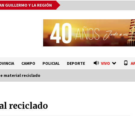
AN GUILLERMO Y LA REGIÓN
OVINCIA
CAMPO
POLICIAL
DEPORTE
VIVO
A
de material reciclado
Ceres: Se ordenó la prisión
preventiva de un hombre
al reciclado
investigado por la sustracción de
una moto
05/08/2026
Arrufó fue sede de una Jornada de
e
Capacitación del programa