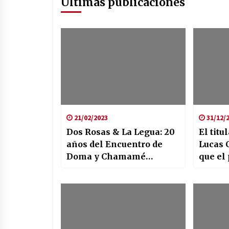
Últimas publicaciones
21/02/2023
31/12/
Dos Rosas & La Legua: 20
El titu
años del Encuentro de
Lucas 
Doma y Chamamé
que el
Nocturno
enero s
20 viv