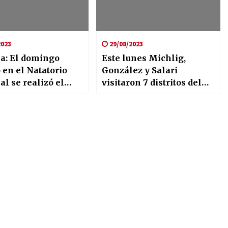
2023
29/08/2023
ia: El domingo
Este lunes Michlig,
 en el Natatorio
González y Salari
l se realizó el
visitaron 7 distritos del
 de temporada de
departamento San
Cristóbal