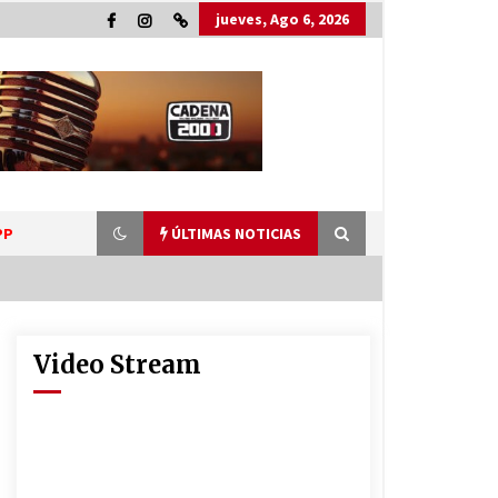
jueves, Ago 6, 2026
PP
ÚLTIMAS NOTICIAS
Video Stream
La Provincia cerró en Ceres la 1°
ronda de jornadas regionales
sobre el fenómeno de El Niño 2026-
2027
05/08/2026
El CER N° 363 de Hersilia recibió un
aporte FANI para equipamiento en el