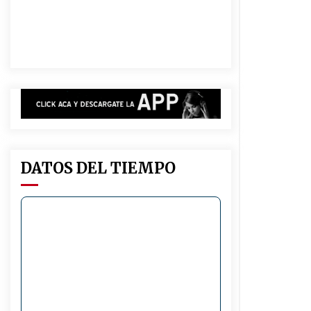
marco de fuertes inversiones
educativas
04/08/2026
Liga Ceresina: CACU y Union SG
empataron un partido dificil de
destrabar
03/08/2026
Michlig y González presentes en las
celebraciones del 92° aniversario
del Club Tiro Federal de Moisés
Ville
03/08/2026
DATOS DEL TIEMPO