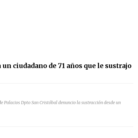
 un ciudadano de 71 años que le sustrajo
e Palacios Dpto San Cristóbal denuncio la sustracción desde un