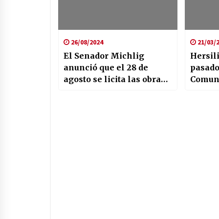
26/08/2024
21/03/
El Senador Michlig
Hersil
anunció que el 28 de
pasado
agosto se licita las obra
Comuna
de Ensanchamiento de 3
cierre
puentes en la RP 4.
Pileta.