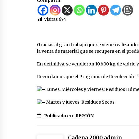
Compartir
dos niñas de su entorno familiar
04/08/2026
Visitas
674
Michlig y González entregaron
aportes gubernamentales en Cere
y recorrieron obras junto a la
intendente Dupouy
04/08/2026
Gracias al gran trabajo que se viene realizando
Brinkmann: Falleció el hombre que
la venta de material que se recupera en el predi
permanecía internado tras un
accidente de tránsito
En definitiva, se vendieron 10.600 kg de vidrio y
03/08/2026
Recordamos que el Programa de Recolección “S
Lunes, Miércoles y Viernes: Residuos Húm
Martes y Jueves: Residuos Secos
Publicado en
REGIÓN
Cadena 2000 admin