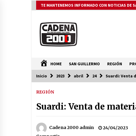
Saltar
TE MANTENEMOS INFORMADO CON NOTICIAS DE S
al
contenido
HOME
SAN GUILLERMO
REGIÓN
PR
Inicio
2023
abril
24
Suardi: Venta 
ÚLTIMAS NOTICIAS
REGIÓN
Fenómeno El Niño: Jornada
Regional
Suardi: Venta de materi
05/08/2026
Ceres: dictaron prisión preventiva
Cadena 2000 admin
24/04/2023
a un hombre por el abuso sexual d