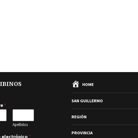
IBINOS
HOME
SAN GUILLERMO
re
*
REGIÓN
Apellidos
PROVINCIA
 electrónico
*