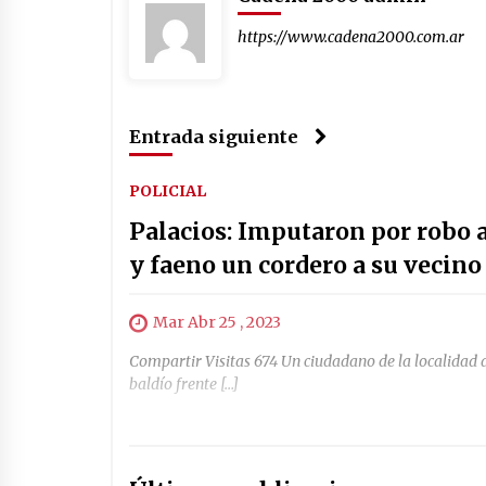
https://www.cadena2000.com.ar
Entrada siguiente
POLICIAL
Palacios: Imputaron por robo a
y faeno un cordero a su vecino
Mar Abr 25 , 2023
Compartir Visitas 674 Un ciudadano de la localidad d
baldío frente […]