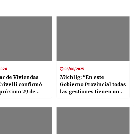
2024
05/08/2025
lar de Viviendas
Michlig: “En este
Crivelli confirmó
Gobierno Provincial todas
 próximo 29 de
las gestiones tienen una
e licita el Plan de
rápida respuesta a través
iendas para Ceres
de los Programas
correspondientes”