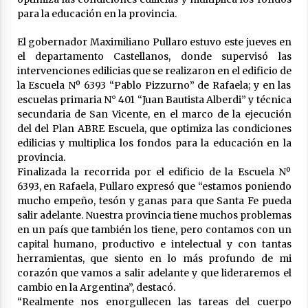
para la educación en la provincia.
La Provincia cerró en Ceres la 1° ronda de
jornadas regionales sobre el fenómeno de El
Niño 2026-2027
El gobernador Maximiliano Pullaro estuvo este jueves en
05/08/2026
el departamento Castellanos, donde supervisó las
intervenciones edilicias que se realizaron en el edificio de
Ceres: dictaron prisión preventiva a un
la Escuela Nº 6393 “Pablo Pizzurno” de Rafaela; y en las
hombre por el abuso sexual de dos niñas de
escuelas primaria N° 401 “Juan Bautista Alberdi” y técnica
su entorno familiar
secundaria de San Vicente, en el marco de la ejecución
04/08/2026
del del Plan ABRE Escuela, que optimiza las condiciones
edilicias y multiplica los fondos para la educación en la
Arrufó fue sede de una Jornada de
Capacitación del programa provincial «Crecer
provincia.
Capacita»
Finalizada la recorrida por el edificio de la Escuela Nº
04/08/2026
6393, en Rafaela, Pullaro expresó que “estamos poniendo
mucho empeño, tesón y ganas para que Santa Fe pueda
El CER N° 363 de Hersilia recibió un aporte
salir adelante. Nuestra provincia tiene muchos problemas
FANI para equipamiento en el marco de fuertes
en un país que también los tiene, pero contamos con un
inversiones educativas
capital humano, productivo e intelectual y con tantas
04/08/2026
herramientas, que siento en lo más profundo de mi
corazón que vamos a salir adelante y que lideraremos el
Michlig y González entregaron aportes
gubernamentales en Ceres y recorrieron
cambio en la Argentina”, destacó.
obras junto a la intendente Dupouy
“Realmente nos enorgullecen las tareas del cuerpo