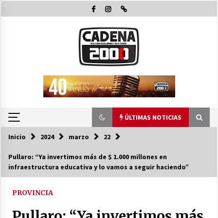
Saltar
al
contenido
ÚLTIMAS NOTICIAS
Inicio
2024
marzo
22
ÚLTIMAS NOTICIAS
Pullaro: “Ya invertimos más de $ 1.000 millones en
infraestructura educativa y lo vamos a seguir haciendo”
Pullaro y Michlig recorrieron y habiltaron
obras en C. Bossi y en 2 Rosas y La legua e
inauguraron 24 viviendas en Suardi
PROVINCIA
08/08/2026
Pullaro: “Ya invertimos más
El Senado dio media sanción a la emergencia