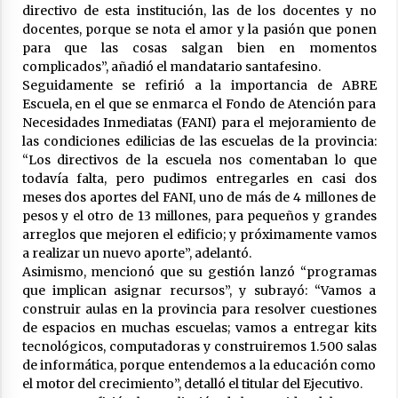
04/08/2026
directivo de esta institución, las de los docentes y no
docentes, porque se nota el amor y la pasión que ponen
La Municipalidad de San Guillermo realizó una
para que las cosas salgan bien en momentos
nueva entrega del Fondo de Asistencia
complicados”, añadió el mandatario santafesino.
Educativa por $26 millones
Seguidamente se refirió a la importancia de ABRE
03/08/2026
Escuela, en el que se enmarca el Fondo de Atención para
Necesidades Inmediatas (FANI) para el mejoramiento de
las condiciones edilicias de las escuelas de la provincia:
“Los directivos de la escuela nos comentaban lo que
todavía falta, pero pudimos entregarles en casi dos
meses dos aportes del FANI, uno de más de 4 millones de
pesos y el otro de 13 millones, para pequeños y grandes
arreglos que mejoren el edificio; y próximamente vamos
a realizar un nuevo aporte”, adelantó.
Asimismo, mencionó que su gestión lanzó “programas
que implican asignar recursos”, y subrayó: “Vamos a
construir aulas en la provincia para resolver cuestiones
de espacios en muchas escuelas; vamos a entregar kits
tecnológicos, computadoras y construiremos 1.500 salas
de informática, porque entendemos a la educación como
el motor del crecimiento”, detalló el titular del Ejecutivo.