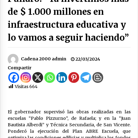
hídrica y otros proyectos clave
de $ 1.000 millones en
07/08/2026
infraestructura educativa y
La Municipalidad de San Guillermo continúa
apostando a la capacitación permanente de
lo vamos a seguir haciendo”
sus equipos de trabajo.
06/08/2026
Autoridades provinciales y comunales
Cadena 2000 admin
22/03/2024
evaluaron proyectos de obras hídricas para
Compartir
Las Palmeras
06/08/2026
Visitas
664
Fenómeno El Niño: Jornada Regional
05/08/2026
El gobernador supervisó las obras realizadas en las
Ceres: Se ordenó la prisión preventiva de un
escuelas “Pablo Pizzurno”, de Rafaela; y en la “Juan
hombre investigado por la sustracción de una
Bautista Alberdi” y Técnica Secundaria, de San Vicente.
moto
Ponderó la ejecución del Plan ABRE Escuela, que
05/08/2026
optimiza las condiciones edilicias y multiplica los fondos