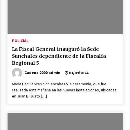
evaluaron proyectos de obras hídricas para
Las Palmeras
06/08/2026
Fenómeno El Niño: Jornada Regional
05/08/2026
POLICIAL
La Fiscal General inauguró la Sede
Ceres: Se ordenó la prisión preventiva de un
Sunchales dependiente de la Fiscalía
hombre investigado por la sustracción de una
Regional 5
moto
05/08/2026
Cadena 2000 admin
03/09/2024
La Provincia cerró en Ceres la 1° ronda de
María Cecilia Vranicich encabezó la ceremonia, que fue
jornadas regionales sobre el fenómeno de El
realizada esta mañana en las nuevas instalaciones, ubicadas
Niño 2026-2027
en Juan B. Justo […]
05/08/2026
Ceres: dictaron prisión preventiva a un
hombre por el abuso sexual de dos niñas de
su entorno familiar
04/08/2026