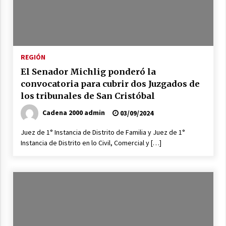
Arrufó fue sede de una Jornada de
Capacitación del programa provincial «Crecer
Capacita»
04/08/2026
REGIÓN
El CER N° 363 de Hersilia recibió un aporte
FANI para equipamiento en el marco de fuertes
El Senador Michlig ponderó la
inversiones educativas
convocatoria para cubrir dos Juzgados de
04/08/2026
los tribunales de San Cristóbal
Michlig y González entregaron aportes
Cadena 2000 admin
03/09/2024
gubernamentales en Ceres y recorrieron
obras junto a la intendente Dupouy
Juez de 1° Instancia de Distrito de Familia y Juez de 1°
04/08/2026
Instancia de Distrito en lo Civil, Comercial y […]
La Municipalidad de San Guillermo realizó una
nueva entrega del Fondo de Asistencia
Educativa por $26 millones
03/08/2026
Liga Ceresina: CACU y Union SG empataron un
partido dificil de destrabar
03/08/2026