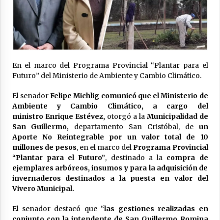
Ceres: dictaron prisión preventiva a un
hombre por el abuso sexual de dos niñas de
su entorno familiar
04/08/2026
Arrufó fue sede de una Jornada de
Capacitación del programa provincial «Crecer
En el marco del Programa Provincial “Plantar para el
Capacita»
Futuro” del Ministerio de Ambiente y Cambio Climático.
04/08/2026
El senador
Felipe Michlig comunicó que el Ministerio de
El CER N° 363 de Hersilia recibió un aporte
Ambiente y Cambio Climático, a cargo del
FANI para equipamiento en el marco de fuertes
ministro
Enrique Estévez,
otorgó a la
Municipalidad de
inversiones educativas
San Guillermo,
departamento San Cristóbal, de
un
04/08/2026
Aporte No Reintegrable por un valor total de 10
millones de pesos
, en el marco del
Programa Provincial
Michlig y González entregaron aportes
“Plantar para el Futuro”
, destinado a la
compra de
gubernamentales en Ceres y recorrieron
obras junto a la intendente Dupouy
ejemplares arbóreos, insumos y para la adquisición de
04/08/2026
invernaderos destinados a la puesta en valor del
Vivero Municipal.
La Municipalidad de San Guillermo realizó una
nueva entrega del Fondo de Asistencia
El senador destacó que “
las gestiones realizadas en
Educativa por $26 millones
conjunto con la intendente de San Guillermo Romina