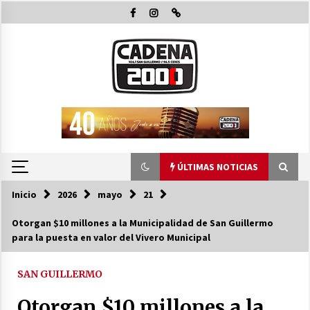
Saltar
al
contenido
ÚLTIMAS NOTICIAS
Inicio
2026
mayo
21
ÚLTIMAS NOTICIAS
Otorgan $10 millones a la Municipalidad de San Guillermo
para la puesta en valor del Vivero Municipal
El Senado dio media sanción a la emergencia
hídrica y otros proyectos clave
07/08/2026
SAN GUILLERMO
Otorgan $10 millones a la
La Municipalidad de San Guillermo continúa