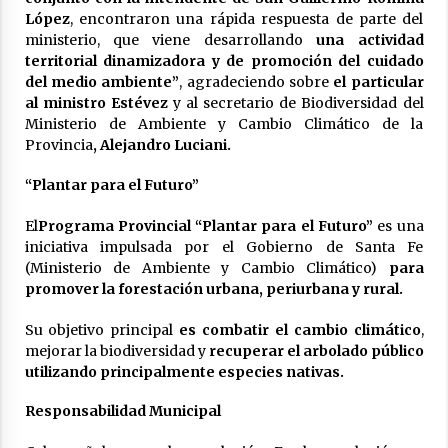
03/08/2026
López
, encontraron una rápida respuesta de parte del
ministerio, que viene desarrollando
una actividad
Liga Ceresina: CACU y Union SG empataron un
territorial dinamizadora y de promoción del cuidado
partido dificil de destrabar
del medio ambiente”
, agradeciendo sobre
el particular
03/08/2026
al ministro Estévez
y al secretario de Biodiversidad del
Ministerio de Ambiente y Cambio Climático de la
Provincia
,
Alejandro Luciani.
“Plantar para el Futuro”
El
Programa Provincial “Plantar para el Futuro”
es una
iniciativa impulsada por el Gobierno de Santa Fe
(Ministerio de Ambiente y Cambio Climático)
para
promover la forestación urbana, periurbana y rural.
Su objetivo principal
es combatir el cambio climático
,
mejorar la biodiversidad y
recuperar el arbolado público
utilizando principalmente especies nativas.
Responsabilidad Municipal