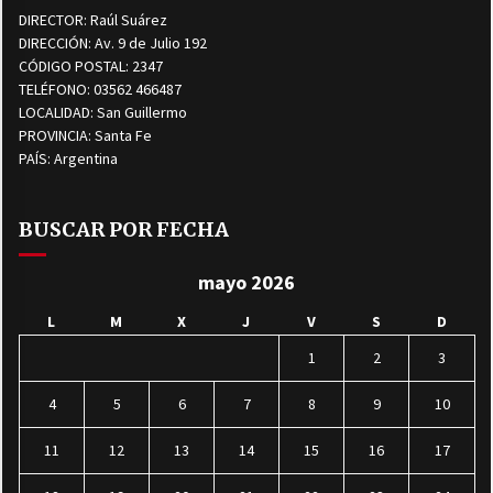
DIRECTOR: Raúl Suárez
DIRECCIÓN: Av. 9 de Julio 192
CÓDIGO POSTAL: 2347
TELÉFONO: 03562 466487
LOCALIDAD: San Guillermo
PROVINCIA: Santa Fe
PAÍS: Argentina
BUSCAR POR FECHA
mayo 2026
L
M
X
J
V
S
D
1
2
3
4
5
6
7
8
9
10
11
12
13
14
15
16
17