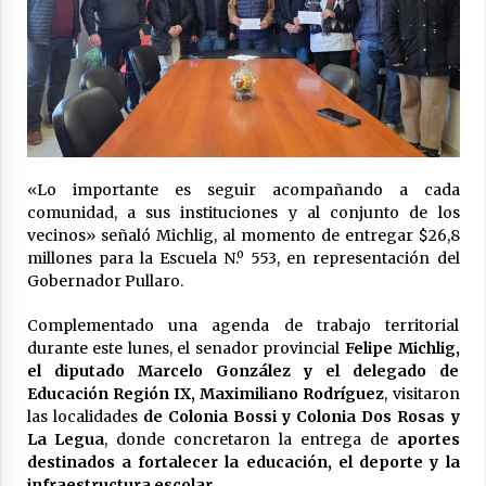
La Provincia cerró en Ceres la 1° ronda de
jornadas regionales sobre el fenómeno de El
Niño 2026-2027
05/08/2026
Ceres: dictaron prisión preventiva a un
hombre por el abuso sexual de dos niñas de
su entorno familiar
04/08/2026
«Lo importante es seguir acompañando a cada
comunidad, a sus instituciones y al conjunto de los
Arrufó fue sede de una Jornada de
vecinos» señaló Michlig, al momento de entregar $26,8
Capacitación del programa provincial «Crecer
millones para la Escuela N.º 553, en representación del
Capacita»
Gobernador Pullaro.
04/08/2026
Complementado una agenda de trabajo territorial
El CER N° 363 de Hersilia recibió un aporte
durante este lunes, el senador provincial
Felipe Michlig,
FANI para equipamiento en el marco de fuertes
inversiones educativas
el diputado Marcelo González y el delegado de
04/08/2026
Educación Región IX, Maximiliano Rodríguez
, visitaron
las localidades
de Colonia Bossi y Colonia Dos Rosas y
Michlig y González entregaron aportes
La Legua
, donde concretaron la entrega de
aportes
gubernamentales en Ceres y recorrieron
destinados a fortalecer la educación, el deporte y la
obras junto a la intendente Dupouy
infraestructura escolar.