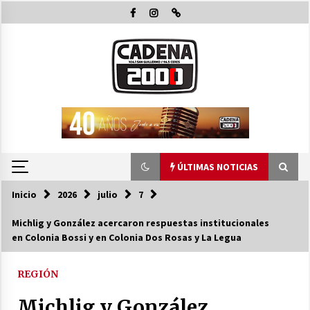
Saltar
al
contenido
ÚLTIMAS NOTICIAS
Inicio
2026
julio
7
ÚLTIMAS NOTICIAS
Michlig y González acercaron respuestas institucionales
en Colonia Bossi y en Colonia Dos Rosas y La Legua
Pullaro y Michlig recorrieron y habiltaron
obras en C. Bossi y en 2 Rosas y La legua e
inauguraron 24 viviendas en Suardi
REGIÓN
08/08/2026
Michlig y González
El Senado dio media sanción a la emergencia