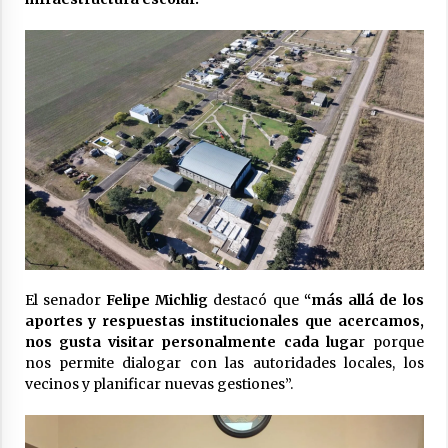
04/08/2026
La Municipalidad de San Guillermo realizó una
nueva entrega del Fondo de Asistencia
Educativa por $26 millones
03/08/2026
El senador
Felipe Michlig
destacó que
“más allá de los
aportes y respuestas institucionales que acercamos,
nos gusta visitar personalmente cada luga
r porque
nos permite dialogar con las autoridades locales, los
vecinos y planificar nuevas gestiones”.