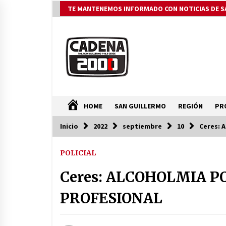
Saltar
TE MANTENEMOS INFORMADO CON NOTICIAS DE S
al
contenido
HOME
SAN GUILLERMO
REGIÓN
PR
Inicio
2022
septiembre
10
Ceres: 
ÚLTIMAS NOTICIAS
POLICIAL
Pullaro y Michlig recorrieron y
habiltaron obras en C. Bossi y en 2
Ceres: ALCOHOLMIA 
Rosas y La legua e inauguraron 24
viviendas en Suardi
08/08/2026
PROFESIONAL
Autoridades provinciales y
comunales evaluaron proyectos d