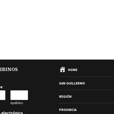
IBINOS
HOME
SAN GUILLERMO
re
*
REGIÓN
Apellidos
PROVINCIA
 electrónico
*