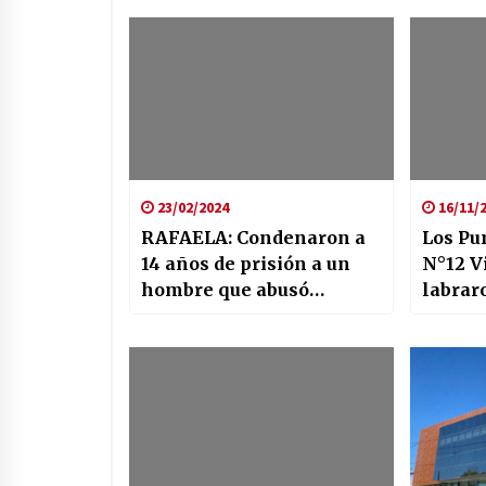
23/02/2024
16/11/
RAFAELA: Condenaron a
Los Pu
14 años de prisión a un
N°12 Vi
hombre que abusó
labrar
sexualmente de una niña
Infracc
Nacion
Promoc