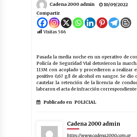
obras hídricas para Las Palmeras
Cadena 2000 admin
10/09/2022
06/08/2026
Compartir
La Provincia cerró en Ceres la 1°
ronda de jornadas regionales
sobre el fenómeno de El Niño 202
Visitas
586
2027
05/08/2026
El CER N° 363 de Hersilia recibió u
aporte FANI para equipamiento en 
Pasada la media noche en un operativo de con
marco de fuertes inversiones
Policía de Seguridad Vial detuvieron la marc
educativas
04/08/2026
113M con acoplado y procedieron a realizar e
positivo 0,67 g/l de alcohol en sangre. Se di
cautelar la retención de la licencia de conduc
labraron el acta de infracción correspondiente
Publicado en
POLICIAL
Cadena 2000 admin
https://www.cadena2000.com.ar