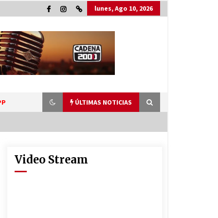
lunes, Ago 10, 2026
PP
ÚLTIMAS NOTICIAS
Video Stream
La Municipalidad de San Guillermo
continúa apostando a la
capacitación permanente de sus
equipos de trabajo.
06/08/2026
Ceres: Se ordenó la prisión
preventiva de un hombre