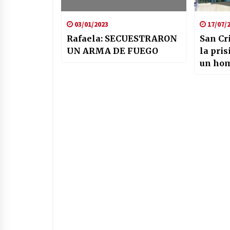
03/01/2023
17/07/
Rafaela: SECUESTRARON
San Cr
UN ARMA DE FUEGO
la pri
un hom
investi
cometi
de vio