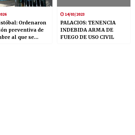
2026
14/03/2023
istóbal: Ordenaron
PALACIOS: TENENCIA
sión preventiva de
INDEBIDA ARMA DE
bre al que se
FUEGO DE USO CIVIL
ga por delitos
dos en un contexto
lencia de género