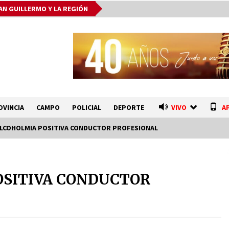
AN GUILLERMO Y LA REGIÓN
OVINCIA
CAMPO
POLICIAL
DEPORTE
VIVO
A
ALCOHOLMIA POSITIVA CONDUCTOR PROFESIONAL
El Senado dio media sanción a la
emergencia hídrica y otros
POSITIVA CONDUCTOR
proyectos clave
07/08/2026
Fenómeno El Niño: Jornada
e
Regional