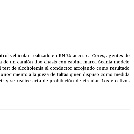
05/08/2026
Ceres: dictaron prisión preventiva
a un hombre por el abuso sexual de
6-
dos niñas de su entorno familiar
04/08/2026
n
Michlig y González entregaron
el
aportes gubernamentales en Ceres
trol vehicular realizado en RN 34 acceso a Ceres, agentes de
y recorrieron obras junto a la
ha de un camión tipo chasis con cabina marca Scania modelo
intendente Dupouy
04/08/2026
l test de alcoholemia al conductor arrojando como resultado
o conocimiento a la jueza de faltas quien dispuso como medida
ir y se realice acta de prohibición de circular. Los efectivos