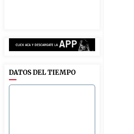
investigado por la sustracción de
una moto
05/08/2026
Arrufó fue sede de una Jornada de
Capacitación del programa
provincial «Crecer Capacita»
04/08/2026
La Municipalidad de San Guillermo
realizó una nueva entrega del
Fondo de Asistencia Educativa por
$26 millones
03/08/2026
DATOS DEL TIEMPO