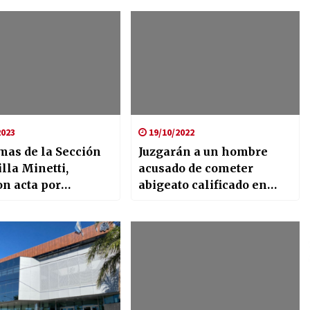
2023
19/10/2022
mas de la Sección
Juzgarán a un hombre
lla Minetti,
acusado de cometer
on acta por
abigeato calificado en
ión a la Ley
Moisés Ville
al 13.273(Ley
ión Forestal).-