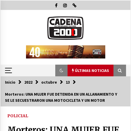
Saltar
al
contenido
ÚLTIMAS NOTICIAS
Inicio
2022
octubre
13
ÚLTIMAS NOTICIAS
Morteros: UNA MUJER FUE DETENIDA EN UN ALLANAMIENTO Y
SE LE SECUESTRARON UNA MOTOCICLETA Y UN MOTOR
Autoridades provinciales y comunales
evaluaron proyectos de obras hídricas para
Las Palmeras
POLICIAL
06/08/2026
Morteros: UNA MUJER FUE
Fenómeno El Niño: Jornada Regional