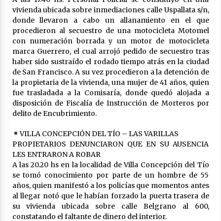
vivienda ubicada sobre inmediaciones calle Uspallata s/n,
El CER N° 363 de Hersilia recibió un aporte
FANI para equipamiento en el marco de fuertes
donde llevaron a cabo un allanamiento en el que
inversiones educativas
procedieron al secuestro de una motocicleta Motomel
04/08/2026
con numeración borrada y un motor de motocicleta
marca Guerrero, el cual arrojó pedido de secuestro tras
Michlig y González entregaron aportes
haber sido sustraído el rodado tiempo atrás en la ciudad
gubernamentales en Ceres y recorrieron
de San Francisco. A su vez procedieron a la detención de
obras junto a la intendente Dupouy
la propietaria de la vivienda, una mujer de 41 años, quien
04/08/2026
fue trasladada a la Comisaría, donde quedó alojada a
disposición de Fiscalía de Instrucción de Morteros por
La Municipalidad de San Guillermo realizó una
delito de Encubrimiento.
nueva entrega del Fondo de Asistencia
Educativa por $26 millones
03/08/2026
VILLA CONCEPCIÓN DEL TÍO – LAS VARILLAS
PROPIETARIOS DENUNCIARON QUE EN SU AUSENCIA
Liga Ceresina: CACU y Union SG empataron un
LES ENTRARON A ROBAR
partido dificil de destrabar
A las 20.20 hs en la localidad de Villa Concepción del Tío
03/08/2026
se tomó conocimiento por parte de un hombre de 55
años, quien manifestó a los policías que momentos antes
al llegar notó que le habían forzado la puerta trasera de
Brinkmann: Falleció el hombre que permanecía
internado tras un accidente de tránsito
su vivienda ubicada sobre calle Belgrano al 600,
03/08/2026
constatando el faltante de dinero del interior.