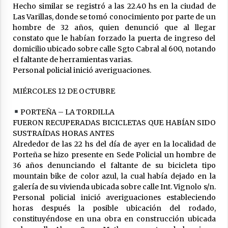
Hecho similar se registró a las 22.40 hs en la ciudad de
Las Varillas, donde se tomó conocimiento por parte de un
En Constanza se realizó la 20° Fiesta
hombre de 32 años, quien denunció que al llegar
Departamental y 13° Fiesta Provincial del
constato que le habían forzado la puerta de ingreso del
Locro y la Empanada
domicilio ubicado sobre calle Sgto Cabral al 600, notando
03/08/2026
el faltante de herramientas varias.
Personal policial inició averiguaciones.
MIÉRCOLES 12 DE OCTUBRE
PORTEÑA – LA TORDILLA
FUERON RECUPERADAS BICICLETAS QUE HABÍAN SIDO
SUSTRAÍDAS HORAS ANTES
Alrededor de las 22 hs del día de ayer en la localidad de
Porteña se hizo presente en Sede Policial un hombre de
36 años denunciando el faltante de su bicicleta tipo
mountain bike de color azul, la cual había dejado en la
galería de su vivienda ubicada sobre calle Int. Vignolo s/n.
Personal policial inició averiguaciones estableciendo
horas después la posible ubicación del rodado,
constituyéndose en una obra en construcción ubicada