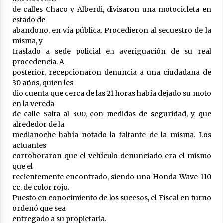
de calles Chaco y Alberdi, divisaron una motocicleta en
La Provincia cerró en Ceres la 1° ronda de
jornadas regionales sobre el fenómeno de El
estado de
Niño 2026-2027
abandono, en vía pública. Procedieron al secuestro de la
05/08/2026
misma, y
traslado a sede policial en averiguación de su real
Ceres: dictaron prisión preventiva a un
procedencia. A
hombre por el abuso sexual de dos niñas de
posterior, recepcionaron denuncia a una ciudadana de
su entorno familiar
30 años, quien les
04/08/2026
dio cuenta que cerca de las 21 horas había dejado su moto
en la vereda
Arrufó fue sede de una Jornada de
Capacitación del programa provincial «Crecer
de calle Salta al 300, con medidas de seguridad, y que
Capacita»
alrededor de la
04/08/2026
medianoche había notado la faltante de la misma. Los
actuantes
El CER N° 363 de Hersilia recibió un aporte
corroboraron que el vehículo denunciado era el mismo
FANI para equipamiento en el marco de fuertes
que el
inversiones educativas
recientemente encontrado, siendo una Honda Wave 110
04/08/2026
cc. de color rojo.
Puesto en conocimiento de los sucesos, el Fiscal en turno
Michlig y González entregaron aportes
gubernamentales en Ceres y recorrieron
ordenó que sea
obras junto a la intendente Dupouy
entregado a su propietaria.