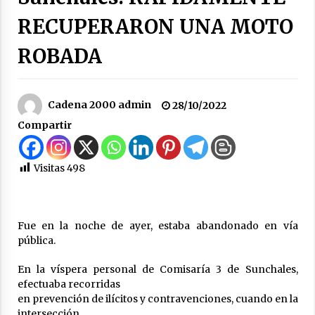
hídrica y otros proyectos clave
RECUPERARON UNA MOTO
07/08/2026
ROBADA
La Municipalidad de San Guillermo continúa
apostando a la capacitación permanente de
sus equipos de trabajo.
06/08/2026
Cadena 2000 admin
28/10/2022
Compartir
Autoridades provinciales y comunales
evaluaron proyectos de obras hídricas para
Las Palmeras
Visitas
498
06/08/2026
Fenómeno El Niño: Jornada Regional
05/08/2026
Fue en la noche de ayer, estaba abandonado en vía
pública.
Ceres: Se ordenó la prisión preventiva de un
En la víspera personal de Comisaría 3 de Sunchales,
hombre investigado por la sustracción de una
efectuaba recorridas
moto
en prevención de ilícitos y contravenciones, cuando en la
05/08/2026
intersección