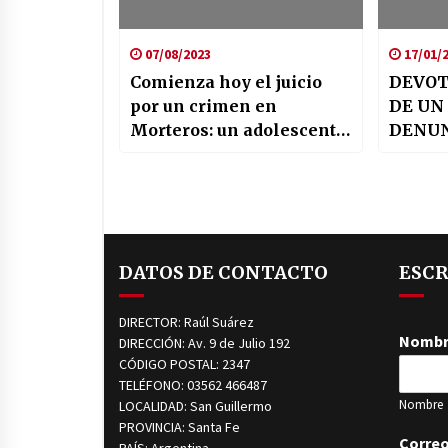
07/08/2023
17/01/
Comienza hoy el juicio
DEVOT
por un crimen en
DE UN
Morteros: un adolescente
DENUN
y un narco son los
DE UN
principales acusados
TRAC
DATOS DE CONTACTO
ESCR
DIRECTOR: Raúl Suárez
Nomb
DIRECCIÓN: Av. 9 de Julio 192
CÓDIGO POSTAL: 2347
TELÉFONO: 03562 466487
Nombre
LOCALIDAD: San Guillermo
PROVINCIA: Santa Fe
Correo