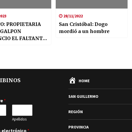
2023
28/11/2022
O: PROPIETARIA
San Cristóbal: Dogo
 GALPON
mordió a un hombre
CIO EL FALTANTE
A BATERIA DE
TOR
IBINOS
HOME
SAN GUILLERMO
re
*
REGIÓN
Apellidos
PROVINCIA
 electrónico
*