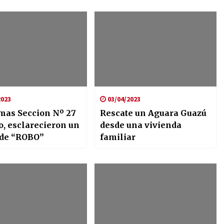
2023
03/04/2023
mas Seccion Nº 27
Rescate un Aguara Guazú
o, esclarecieron un
desde una vivienda
de “ROBO”
familiar