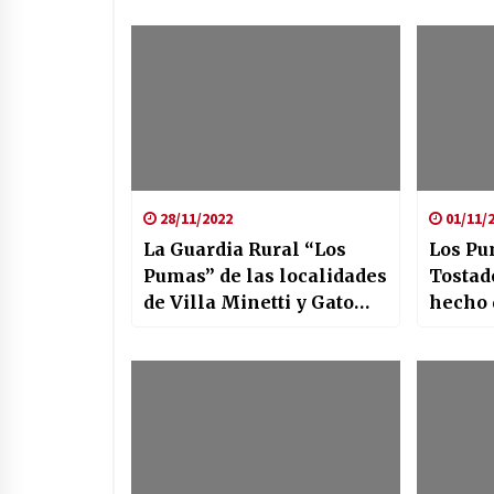
28/11/2022
01/11/
La Guardia Rural “Los
Los Pu
Pumas” de las localidades
Tostad
de Villa Minetti y Gato
hecho 
Colorado esclarecieron
un hecho de Hurto.-