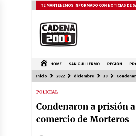
Saltar
TE MANTENEMOS INFORMADO CON NOTICIAS DE S
al
contenido
HOME
SAN GUILLERMO
REGIÓN
PR
Inicio
2022
diciembre
30
Condenaro
ÚLTIMAS NOTICIAS
POLICIAL
La Municipalidad de San Guillerm
continúa apostando a la
Condenaron a prisión a
capacitación permanente de sus
equipos de trabajo.
06/08/2026
comercio de Morteros
Ceres: Se ordenó la prisión
preventiva de un hombre