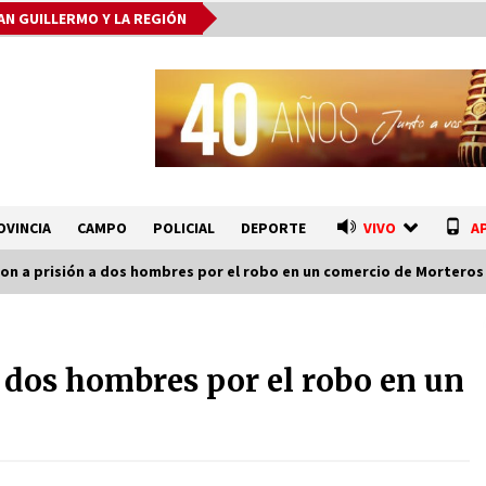
AN GUILLERMO Y LA REGIÓN
OVINCIA
CAMPO
POLICIAL
DEPORTE
VIVO
A
n a prisión a dos hombres por el robo en un comercio de Morteros
o
Autoridades provinciales y
comunales evaluaron proyectos de
 dos hombres por el robo en un
obras hídricas para Las Palmeras
06/08/2026
La Provincia cerró en Ceres la 1°
ronda de jornadas regionales