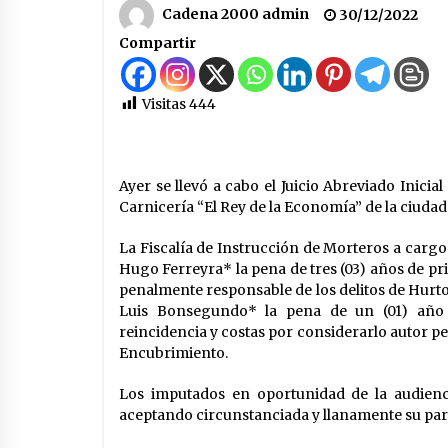
investigado por la sustracción de
Cadena 2000 admin
30/12/2022
una moto
05/08/2026
Compartir
Arrufó fue sede de una Jornada de
Capacitación del programa
provincial «Crecer Capacita»
Visitas
444
04/08/2026
La Municipalidad de San Guillerm
realizó una nueva entrega del
Ayer se llevó a cabo el Juicio Abreviado Inicia
Fondo de Asistencia Educativa po
Carnicería “El Rey de la Economía” de la ciuda
$26 millones
03/08/2026
La Fiscalía de Instrucción de Morteros a cargo 
Hugo Ferreyra* la pena de tres (03) años de pr
penalmente responsable de los delitos de Hurt
Luis Bonsegundo* la pena de un (01) año d
reincidencia y costas por considerarlo autor p
Encubrimiento.
Los imputados en oportunidad de la audienc
aceptando circunstanciada y llanamente su part