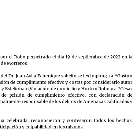
sobre el fenómeno de El Niño 2026-
2027
05/08/2026
El CER N° 363 de Hersilia recibió un
aporte FANI para equipamiento en el
marco de fuertes inversiones
educativas
04/08/2026
o
Liga Ceresina: CACU y Union SG
empataron un partido dificil de
l por el Robo perpetrado el día 19 de septiembre de 2022 en la
r
destrabar
d de Morteros
03/08/2026
del Dr. Juan Avila Echenique solicitó se les imponga a *Gastón
isión de cumplimiento efectivo y costas por considerarlo autor
o y
Estelionato,Violación de domicilio y Hurto y Robo y a *César
e prisión de cumplimiento efectivo, con declaración de
enalmente responsable de los delitos de Amenazas calificadas y
ia celebrada, reconocieron y confesaron todos los hechos,
icipación y culpabilidad en los mismos.