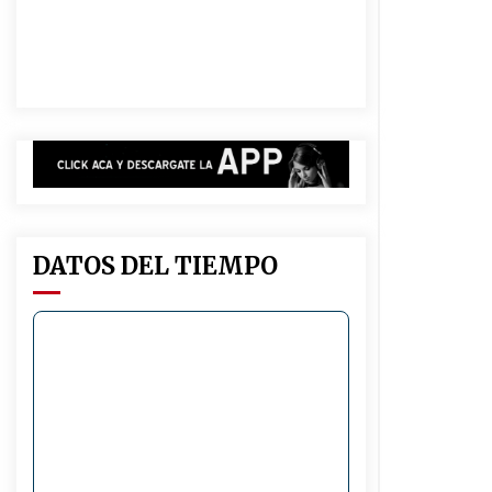
dos niñas de su entorno familiar
04/08/2026
Michlig y González entregaron
aportes gubernamentales en Ceres
y recorrieron obras junto a la
intendente Dupouy
04/08/2026
Brinkmann: Falleció el hombre que
permanecía internado tras un
accidente de tránsito
03/08/2026
DATOS DEL TIEMPO