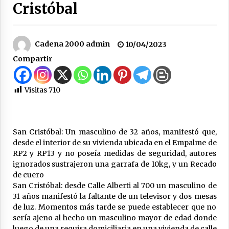
Cristóbal
evaluaron proyectos de obras hídricas para
Las Palmeras
06/08/2026
Cadena 2000 admin
10/04/2023
Fenómeno El Niño: Jornada Regional
Compartir
05/08/2026
Visitas
710
Ceres: Se ordenó la prisión preventiva de un
hombre investigado por la sustracción de una
moto
05/08/2026
San Cristóbal: Un masculino de 32 años, manifestó que,
desde el interior de su vivienda ubicada en el Empalme de
La Provincia cerró en Ceres la 1° ronda de
jornadas regionales sobre el fenómeno de El
RP2 y RP13 y no poseía medidas de seguridad, autores
Niño 2026-2027
ignorados sustrajeron una garrafa de 10kg, y un Recado
05/08/2026
de cuero
San Cristóbal: desde Calle Alberti al 700 un masculino de
Ceres: dictaron prisión preventiva a un
31 años manifestó la faltante de un televisor y dos mesas
hombre por el abuso sexual de dos niñas de
de luz. Momentos más tarde se puede establecer que no
su entorno familiar
sería ajeno al hecho un masculino mayor de edad donde
04/08/2026
luego de una requisa domiciliaria en una vivienda de calle