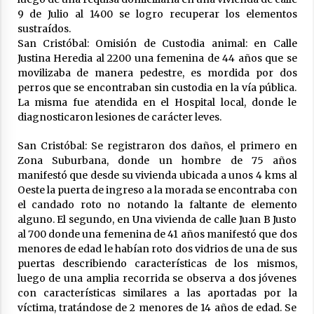
9 de Julio al 1400 se logro recuperar los elementos
Arrufó fue sede de una Jornada de
Capacitación del programa provincial «Crecer
sustraídos.
Capacita»
San Cristóbal: Omisión de Custodia animal: en Calle
04/08/2026
Justina Heredia al 2200 una femenina de 44 años que se
movilizaba de manera pedestre, es mordida por dos
El CER N° 363 de Hersilia recibió un aporte
perros que se encontraban sin custodia en la vía pública.
FANI para equipamiento en el marco de fuertes
La misma fue atendida en el Hospital local, donde le
inversiones educativas
diagnosticaron lesiones de carácter leves.
04/08/2026
San Cristóbal: Se registraron dos daños, el primero en
Michlig y González entregaron aportes
Zona Suburbana, donde un hombre de 75 años
gubernamentales en Ceres y recorrieron
obras junto a la intendente Dupouy
manifestó que desde su vivienda ubicada a unos 4 kms al
04/08/2026
Oeste la puerta de ingreso a la morada se encontraba con
el candado roto no notando la faltante de elemento
La Municipalidad de San Guillermo realizó una
alguno. El segundo, en Una vivienda de calle Juan B Justo
nueva entrega del Fondo de Asistencia
al 700 donde una femenina de 41 años manifestó que dos
Educativa por $26 millones
menores de edad le habían roto dos vidrios de una de sus
03/08/2026
puertas describiendo características de los mismos,
luego de una amplia recorrida se observa a dos jóvenes
Liga Ceresina: CACU y Union SG empataron un
con características similares a las aportadas por la
partido dificil de destrabar
víctima, tratándose de 2 menores de 14 años de edad. Se
03/08/2026