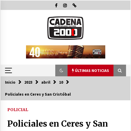
Saltar
al
contenido
ÚLTIMAS NOTICIAS
Inicio
2023
abril
10
ÚLTIMAS NOTICIAS
Policiales en Ceres y San Cristóbal
La Municipalidad de San Guillermo continúa
apostando a la capacitación permanente de
POLICIAL
sus equipos de trabajo.
06/08/2026
Policiales en Ceres y San
Autoridades provinciales y comunales