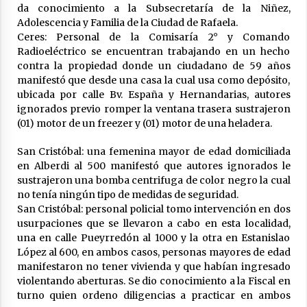
da conocimiento a la Subsecretaría de la Niñez,
Adolescencia y Familia de la Ciudad de Rafaela.
Brinkmann: Falleció el hombre que permanecía
Ceres: Personal de la Comisaría 2° y Comando
internado tras un accidente de tránsito
Radioeléctrico se encuentran trabajando en un hecho
03/08/2026
contra la propiedad donde un ciudadano de 59 años
manifestó que desde una casa la cual usa como depósito,
ubicada por calle Bv. España y Hernandarias, autores
ignorados previo romper la ventana trasera sustrajeron
(01) motor de un freezer y (01) motor de una heladera.
San Cristóbal: una femenina mayor de edad domiciliada
en Alberdi al 500 manifestó que autores ignorados le
sustrajeron una bomba centrifuga de color negro la cual
no tenía ningún tipo de medidas de seguridad.
San Cristóbal: personal policial tomo intervención en dos
usurpaciones que se llevaron a cabo en esta localidad,
una en calle Pueyrredón al 1000 y la otra en Estanislao
López al 600, en ambos casos, personas mayores de edad
manifestaron no tener vivienda y que habían ingresado
violentando aberturas. Se dio conocimiento a la Fiscal en
turno quien ordeno diligencias a practicar en ambos