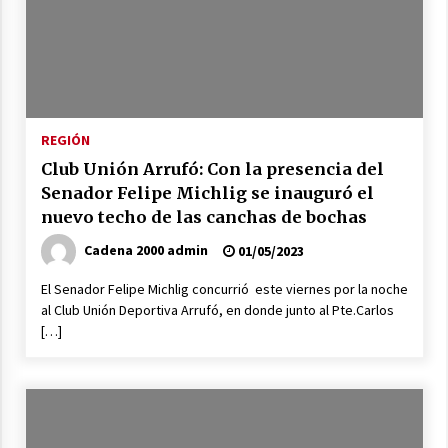
apostando a la capacitación permanente de
sus equipos de trabajo.
06/08/2026
Autoridades provinciales y comunales
evaluaron proyectos de obras hídricas para
Las Palmeras
REGIÓN
06/08/2026
Club Unión Arrufó: Con la presencia del
Fenómeno El Niño: Jornada Regional
Senador Felipe Michlig se inauguró el
05/08/2026
nuevo techo de las canchas de bochas
Cadena 2000 admin
01/05/2023
Ceres: Se ordenó la prisión preventiva de un
El Senador Felipe Michlig concurrió este viernes por la noche
hombre investigado por la sustracción de una
al Club Unión Deportiva Arrufó, en donde junto al Pte.Carlos
moto
[…]
05/08/2026
La Provincia cerró en Ceres la 1° ronda de
jornadas regionales sobre el fenómeno de El
Niño 2026-2027
05/08/2026