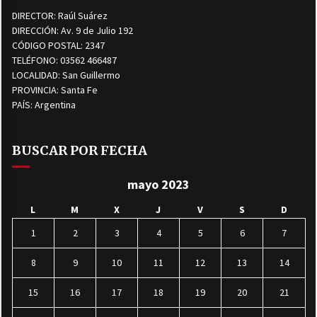
DIRECTOR: Raúl Suárez
DIRECCIÓN: Av. 9 de Julio 192
CÓDIGO POSTAL: 2347
TELÉFONO: 03562 466487
LOCALIDAD: San Guillermo
PROVINCIA: Santa Fe
PAÍS: Argentina
BUSCAR POR FECHA
mayo 2023
L
M
X
J
V
S
D
1
2
3
4
5
6
7
8
9
10
11
12
13
14
15
16
17
18
19
20
21