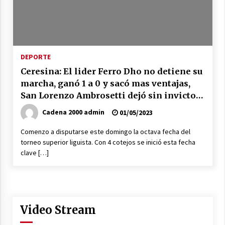
Ceres: dictaron prisión preventiva a un
hombre por el abuso sexual de dos niñas de
su entorno familiar
04/08/2026
DEPORTE
Arrufó fue sede de una Jornada de
Capacitación del programa provincial «Crecer
Ceresina: El lider Ferro Dho no detiene su
Capacita»
marcha, ganó 1 a 0 y sacó mas ventajas,
04/08/2026
San Lorenzo Ambrosetti dejó sin invictos
El CER N° 363 de Hersilia recibió un aporte
al torneo
Cadena 2000 admin
01/05/2023
FANI para equipamiento en el marco de fuertes
inversiones educativas
Comenzo a disputarse este domingo la octava fecha del
04/08/2026
torneo superior liguista. Con 4 cotejos se inició esta fecha
clave […]
Michlig y González entregaron aportes
gubernamentales en Ceres y recorrieron
obras junto a la intendente Dupouy
04/08/2026
La Municipalidad de San Guillermo realizó una
Video Stream
nueva entrega del Fondo de Asistencia
Educativa por $26 millones