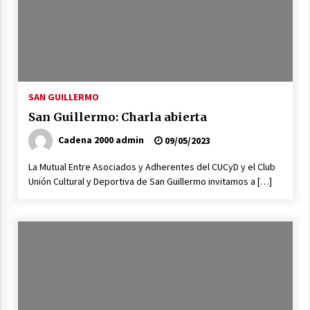
hídrica y otros proyectos clave
07/08/2026
La Municipalidad de San Guillermo continúa
apostando a la capacitación permanente de
sus equipos de trabajo.
SAN GUILLERMO
06/08/2026
San Guillermo: Charla abierta
Autoridades provinciales y comunales
Cadena 2000 admin
09/05/2023
evaluaron proyectos de obras hídricas para
Las Palmeras
La Mutual Entre Asociados y Adherentes del CUCyD y el Club
06/08/2026
Unión Cultural y Deportiva de San Guillermo invitamos a […]
Fenómeno El Niño: Jornada Regional
05/08/2026
Ceres: Se ordenó la prisión preventiva de un
hombre investigado por la sustracción de una
moto
05/08/2026