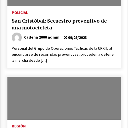
La Provincia cerró en Ceres la 1° ronda de
jornadas regionales sobre el fenómeno de El
POLICIAL
Niño 2026-2027
San Cristóbal: Secuestro preventivo de
05/08/2026
una motocicleta
Ceres: dictaron prisión preventiva a un
Cadena 2000 admin
09/05/2023
hombre por el abuso sexual de dos niñas de
su entorno familiar
Personal del Grupo de Operaciones Tácticas de la URXIII, al
04/08/2026
encontrarse de recorridas preventivas, proceden a detener
la marcha desde […]
Arrufó fue sede de una Jornada de
Capacitación del programa provincial «Crecer
Capacita»
04/08/2026
El CER N° 363 de Hersilia recibió un aporte
FANI para equipamiento en el marco de fuertes
inversiones educativas
04/08/2026
Michlig y González entregaron aportes
gubernamentales en Ceres y recorrieron
obras junto a la intendente Dupouy
REGIÓN