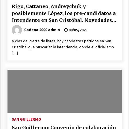
04/08/2026
Rigo, Cattaneo, Andreychuk y
posiblemente López, los pre-candidatos a
La Municipalidad de San Guillermo realizó una
nueva entrega del Fondo de Asistencia
Intendente en San Cristóbal. Novedades
Educativa por $26 millones
en el Departamento
03/08/2026
Cadena 2000 admin
09/05/2023
A días del cierre de listas, hoy habría tres partidos en San
Cristóbal que buscarían la intendencia, donde el oficialismo
[…]
SAN GUILLERMO
San Guillermo: Convenio de colaboración