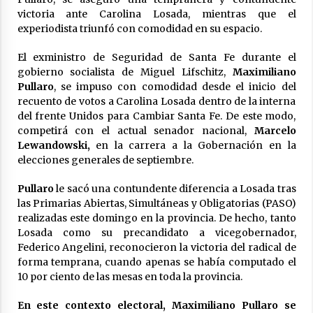
victoria ante Carolina Losada, mientras que el
La Provincia cerró en Ceres la 1° ronda de
jornadas regionales sobre el fenómeno de El
experiodista triunfó con comodidad en su espacio.
Niño 2026-2027
05/08/2026
El exministro de Seguridad de Santa Fe durante el
gobierno socialista de Miguel Lifschitz,
Maximiliano
Ceres: dictaron prisión preventiva a un
Pullaro
, se impuso con comodidad desde el inicio del
hombre por el abuso sexual de dos niñas de
recuento de votos a Carolina Losada dentro de la interna
su entorno familiar
del frente Unidos para Cambiar Santa Fe. De este modo,
04/08/2026
competirá con el actual senador nacional,
Marcelo
Lewandowski,
en la carrera a la Gobernación en la
Arrufó fue sede de una Jornada de
Capacitación del programa provincial «Crecer
elecciones generales de septiembre.
Capacita»
04/08/2026
Pullaro
le sacó una contundente diferencia a Losada tras
las Primarias Abiertas, Simultáneas y Obligatorias (PASO)
El CER N° 363 de Hersilia recibió un aporte
realizadas este domingo en la provincia. De hecho, tanto
FANI para equipamiento en el marco de fuertes
Losada como su precandidato a vicegobernador,
inversiones educativas
Federico Angelini, reconocieron la victoria del radical de
04/08/2026
forma temprana, cuando apenas se había computado el
10 por ciento de las mesas en toda la provincia.
Michlig y González entregaron aportes
gubernamentales en Ceres y recorrieron
obras junto a la intendente Dupouy
En este contexto electoral, Maximiliano Pullaro se