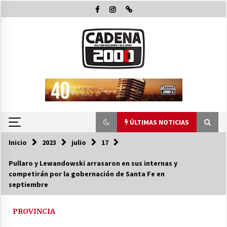
Saltar
al
contenido
ÚLTIMAS NOTICIAS
Inicio
2023
julio
17
ÚLTIMAS NOTICIAS
Pullaro y Lewandowski arrasaron en sus internas y
competirán por la gobernación de Santa Fe en
Pullaro y Michlig recorrieron y habiltaron
septiembre
obras en C. Bossi y en 2 Rosas y La legua e
inauguraron 24 viviendas en Suardi
08/08/2026
PROVINCIA
El Senado dio media sanción a la emergencia