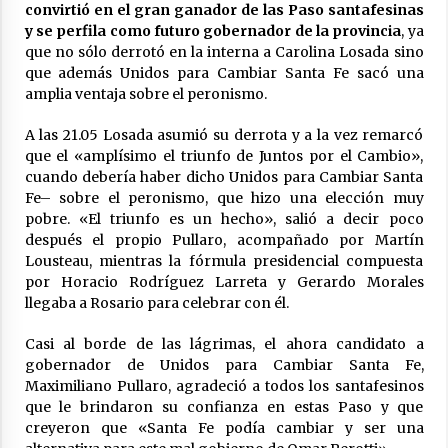
04/08/2026
convirtió en el gran ganador de las Paso santafesinas
y se perfila como futuro gobernador de la provincia
, ya
La Municipalidad de San Guillermo realizó una
que no sólo derrotó en la interna a Carolina Losada sino
nueva entrega del Fondo de Asistencia
que además Unidos para Cambiar Santa Fe sacó una
Educativa por $26 millones
amplia ventaja sobre el peronismo.
03/08/2026
A las 21.05 Losada asumió su derrota y a la vez remarcó
que el «amplísimo el triunfo de Juntos por el Cambio»,
cuando debería haber dicho Unidos para Cambiar Santa
Fe– sobre el peronismo, que hizo una elección muy
pobre. «El triunfo es un hecho», salió a decir poco
después el propio Pullaro, acompañado por Martín
Lousteau, mientras la fórmula presidencial compuesta
por Horacio Rodríguez Larreta y Gerardo Morales
llegaba a Rosario para celebrar con él.
Casi al borde de las lágrimas, el ahora candidato a
gobernador de Unidos para Cambiar Santa Fe,
Maximiliano Pullaro, agradeció a todos los santafesinos
que le brindaron su confianza en estas Paso y que
creyeron que «Santa Fe podía cambiar y ser una