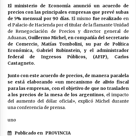
El ministerio de Economía anunció un acuerdo de
La Provincia cerró en Ceres la 1° ronda de
jornadas regionales sobre el fenómeno de El
precios con las principales empresas que prevé subas
Niño 2026-2027
de 5% mensual por 90 días.
El mismo
fue realizado
en
05/08/2026
el Palacio de Hacienda por el titular de la flamante Unidad
de Renegociación de Precios y director general de
Ceres: dictaron prisión preventiva a un
Aduanas,
Guillermo Michel, en compañía del secretario
hombre por el abuso sexual de dos niñas de
de Comercio, Matías Tombolini, su par de Política
su entorno familiar
Económica, Gabriel Rubinstein, y el administrador
04/08/2026
federal de Ingresos Públicos, (AFIP), Carlos
Castagneto.
Arrufó fue sede de una Jornada de
Capacitación del programa provincial «Crecer
Capacita»
Junto con este acuerdo de precios, de manera paralela
04/08/2026
se está elaborando «un mecanismo de alivio fiscal
para las empresas, con el objetivo de que no trasladen
El CER N° 363 de Hersilia recibió un aporte
a los precios de la mesa de los argentinos
, el impacto
FANI para equipamiento en el marco de fuertes
del aumento del dólar oficial», explicó Michel durante
inversiones educativas
una conferencia de prensa.
04/08/2026
uno
Michlig y González entregaron aportes
gubernamentales en Ceres y recorrieron
obras junto a la intendente Dupouy
Publicado en
PROVINCIA