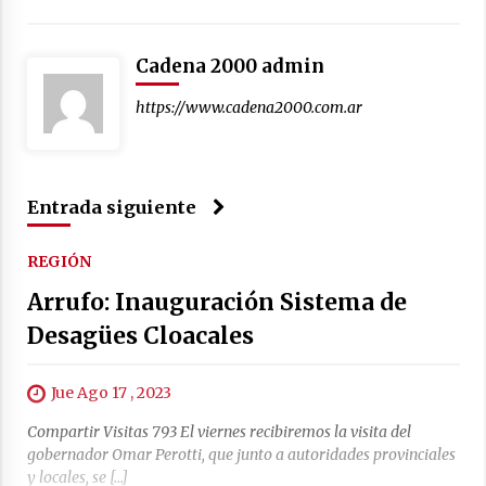
04/08/2026
La Municipalidad de San Guillermo realizó una
Cadena 2000 admin
nueva entrega del Fondo de Asistencia
Educativa por $26 millones
https://www.cadena2000.com.ar
03/08/2026
Entrada siguiente
REGIÓN
Arrufo: Inauguración Sistema de
Desagües Cloacales
Jue Ago 17 , 2023
Compartir Visitas 793 El viernes recibiremos la visita del
gobernador Omar Perotti, que junto a autoridades provinciales
y locales, se […]