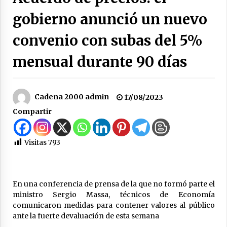
hídrica y otros proyectos clave
gobierno anunció un nuevo
07/08/2026
convenio con subas del 5%
La Municipalidad de San Guillermo continúa
apostando a la capacitación permanente de
mensual durante 90 días
sus equipos de trabajo.
06/08/2026
Autoridades provinciales y comunales
Cadena 2000 admin
17/08/2023
evaluaron proyectos de obras hídricas para
Compartir
Las Palmeras
06/08/2026
Visitas
793
Fenómeno El Niño: Jornada Regional
05/08/2026
En una conferencia de prensa de la que no formó parte el
Ceres: Se ordenó la prisión preventiva de un
ministro Sergio Massa, técnicos de Economía
hombre investigado por la sustracción de una
comunicaron medidas para contener valores al público
moto
ante la fuerte devaluación de esta semana
05/08/2026