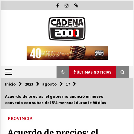
Saltar
al
contenido
ÚLTIMAS NOTICIAS
Inicio
2023
agosto
17
ÚLTIMAS NOTICIAS
Acuerdo de precios: el gobierno anunció un nuevo
convenio con subas del 5% mensual durante 90 días
Pullaro y Michlig recorrieron y habiltaron
obras en C. Bossi y en 2 Rosas y La legua e
inauguraron 24 viviendas en Suardi
PROVINCIA
08/08/2026
Acuerdo de precios: el
El Senado dio media sanción a la emergencia