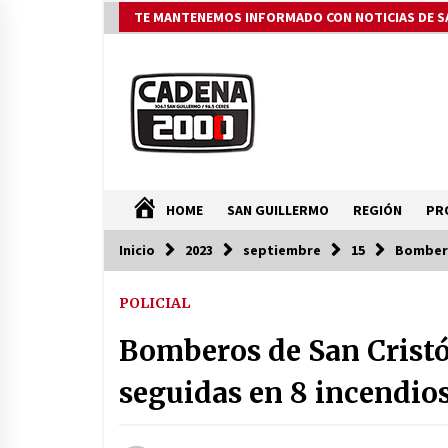
Saltar
TE MANTENEMOS INFORMADO CON NOTICIAS DE S
al
contenido
HOME
SAN GUILLERMO
REGIÓN
PR
Inicio
2023
septiembre
15
Bombero
ÚLTIMAS NOTICIAS
POLICIAL
Pullaro y Michlig recorrieron y
habiltaron obras en C. Bossi y en 2
Bomberos de San Cristó
Rosas y La legua e inauguraron 24
viviendas en Suardi
08/08/2026
seguidas en 8 incendio
Autoridades provinciales y
comunales evaluaron proyectos d