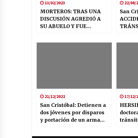
13/02/2023
22/08/
MORTEROS: TRAS UNA
San Cri
DISCUSIÓN AGREDIÓ A
ACCID
SU ABUELO Y FUE
TRÁNS
DETENIDO
21/12/2022
17/12/
San Cristóbal: Detienen a
HERSIL
dos jóvenes por disparos
doctor
y portación de un arma
tránsit
«tumbera»