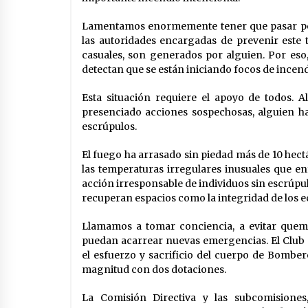
Lamentamos enormemente tener que pasar por e
las autoridades encargadas de prevenir este t
casuales, son generados por alguien. Por eso,
detectan que se están iniciando focos de incen
Esta situación requiere el apoyo de todos. 
presenciado acciones sospechosas, alguien h
escrúpulos.
El fuego ha arrasado sin piedad más de 10 hectá
las temperaturas irregulares inusuales que en
acción irresponsable de individuos sin escrúpul
recuperan espacios como la integridad de los e
Llamamos a tomar conciencia, a evitar quema
puedan acarrear nuevas emergencias. El Clu
el esfuerzo y sacrificio del cuerpo de Bomber
magnitud con dos dotaciones.
La Comisión Directiva y las subcomisione