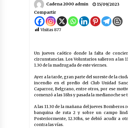
obras hídricas para Las Palmeras
Cadena 2000 admin
15/09/2023
06/08/2026
Compartir
La Provincia cerró en Ceres la 1°
ronda de jornadas regionales
sobre el fenómeno de El Niño 202
Visitas
877
2027
05/08/2026
El CER N° 363 de Hersilia recibió u
aporte FANI para equipamiento en 
Un jueves caótico donde la falta de concien
marco de fuertes inversiones
circunstancias. Los Voluntarios salieron a las 1
educativas
04/08/2026
1.30 de la madrugada de este viernes.
Ayer a la tarde, gran parte del sureste de la ci
incendio en el predio del Club Unidad Sancr
Caparroz, Belgrano, entre otros, por ese motivo
comenzó a las 18hs y pasada la medianoche se t
A las 11.30 de la mañana del jueves Bomberos r
banquina de ruta 2 y sobre un campo lindan
Posteriormente, 12.30hs, se debió acudir a ot
contra las vías.