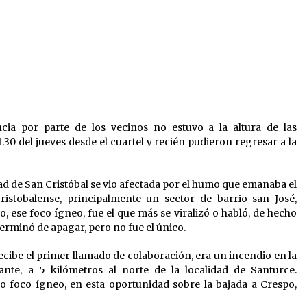
05/08/2026
Ceres: dictaron prisión preventiva
a un hombre por el abuso sexual de
6-
dos niñas de su entorno familiar
04/08/2026
n
Michlig y González entregaron
el
aportes gubernamentales en Ceres
cia por parte de los vecinos no estuvo a la altura de las
y recorrieron obras junto a la
1.30 del jueves desde el cuartel y recién pudieron regresar a la
intendente Dupouy
04/08/2026
udad de San Cristóbal se vio afectada por el humo que emanaba el
istobalense, principalmente un sector de barrio san José,
, ese foco ígneo, fue el que más se viralizó o habló, de hecho
erminó de apagar, pero no fue el único.
ecibe el primer llamado de colaboración, era un incendio en la
te, a 5 kilómetros al norte de la localidad de Santurce.
ro foco ígneo, en esta oportunidad sobre la bajada a Crespo,