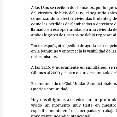
A las 18hs se reciben dos llamados, por lo que 
del circuito de bicis del CUS, el segundo sobr
comenzando a afectar viviendas lindantes, de
como las pérdidas de alambrados o deterioro de 
llamado, en esa oportunidad en una vivienda de 
ambos lugares de Caseros, se debió regresar al
Poco después, otro pedido de ayuda se recepcio
en la banquina y entorpecía la visibilidad de la
de los mismos.
A las 23.15, y nuevamente en simultáneo, se r
Güemes al 2000 y el otro en un descampado de
El comunicado de Club Unidad Sancristobalens
Querida comunidad.
Hoy nos dirigimos a ustedes con un profundo
vivido un momento muy triste en nuestro 
específicamente en áreas ocupadas y trabajad
importante incendio intencional.