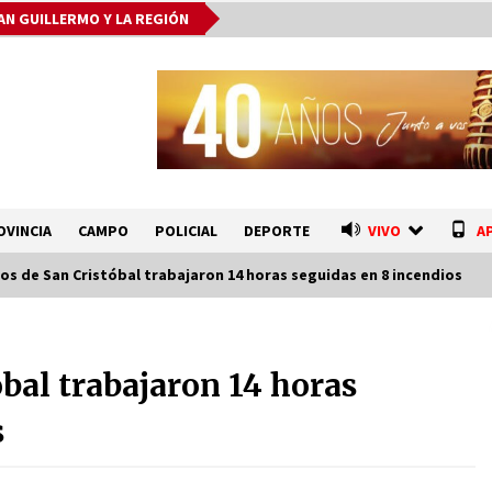
AN GUILLERMO Y LA REGIÓN
OVINCIA
CAMPO
POLICIAL
DEPORTE
VIVO
A
s de San Cristóbal trabajaron 14 horas seguidas en 8 incendios
El Senado dio media sanción a la
emergencia hídrica y otros
bal trabajaron 14 horas
proyectos clave
07/08/2026
s
Fenómeno El Niño: Jornada
e
Regional