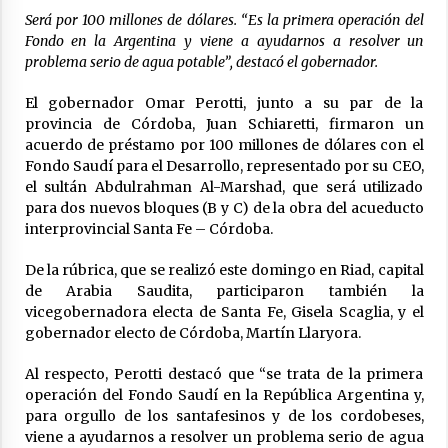
Será por 100 millones de dólares. “Es la primera operación del
La Provincia cerró en Ceres la 1° ronda de
jornadas regionales sobre el fenómeno de El
Fondo en la Argentina y viene a ayudarnos a resolver un
Niño 2026-2027
problema serio de agua potable”, destacó el gobernador.
05/08/2026
El gobernador Omar Perotti, junto a su par de la
Ceres: dictaron prisión preventiva a un
provincia de Córdoba, Juan Schiaretti, firmaron un
hombre por el abuso sexual de dos niñas de
acuerdo de préstamo por 100 millones de dólares con el
su entorno familiar
Fondo Saudí para el Desarrollo, representado por su CEO,
04/08/2026
el sultán Abdulrahman Al-Marshad, que será utilizado
para dos nuevos bloques (B y C) de la obra del acueducto
Arrufó fue sede de una Jornada de
Capacitación del programa provincial «Crecer
interprovincial Santa Fe – Córdoba.
Capacita»
04/08/2026
De la rúbrica, que se realizó este domingo en Riad, capital
de Arabia Saudita, participaron también la
El CER N° 363 de Hersilia recibió un aporte
vicegobernadora electa de Santa Fe, Gisela Scaglia, y el
FANI para equipamiento en el marco de fuertes
gobernador electo de Córdoba, Martín Llaryora.
inversiones educativas
04/08/2026
Al respecto, Perotti destacó que “se trata de la primera
operación del Fondo Saudí en la República Argentina y,
Michlig y González entregaron aportes
para orgullo de los santafesinos y de los cordobeses,
gubernamentales en Ceres y recorrieron
obras junto a la intendente Dupouy
viene a ayudarnos a resolver un problema serio de agua