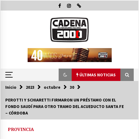
Saltar
al
contenido
ÚLTIMAS NOTICIAS
Inicio
2023
octubre
30
ÚLTIMAS NOTICIAS
PEROTTI Y SCHIARETTI FIRMARON UN PRÉSTAMO CON EL
FONDO SAUDÍ PARA OTRO TRAMO DEL ACUEDUCTO SANTA FE
Pullaro y Michlig recorrieron y habiltaron
– CÓRDOBA
obras en C. Bossi y en 2 Rosas y La legua e
inauguraron 24 viviendas en Suardi
08/08/2026
PROVINCIA
El Senado dio media sanción a la emergencia