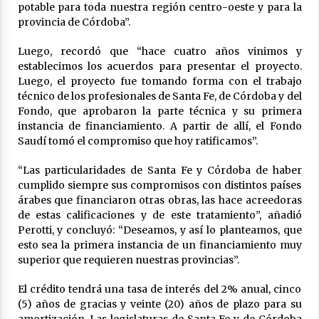
04/08/2026
potable para toda nuestra región centro-oeste y para la
provincia de Córdoba”.
La Municipalidad de San Guillermo realizó una
nueva entrega del Fondo de Asistencia
Luego, recordó que “hace cuatro años vinimos y
Educativa por $26 millones
establecimos los acuerdos para presentar el proyecto.
03/08/2026
Luego, el proyecto fue tomando forma con el trabajo
técnico de los profesionales de Santa Fe, de Córdoba y del
Fondo, que aprobaron la parte técnica y su primera
instancia de financiamiento. A partir de allí, el Fondo
Saudí tomó el compromiso que hoy ratificamos”.
“Las particularidades de Santa Fe y Córdoba de haber
cumplido siempre sus compromisos con distintos países
árabes que financiaron otras obras, las hace acreedoras
de estas calificaciones y de este tratamiento”, añadió
Perotti, y concluyó: “Deseamos, y así lo planteamos, que
esto sea la primera instancia de un financiamiento muy
superior que requieren nuestras provincias”.
El crédito tendrá una tasa de interés del 2% anual, cinco
(5) años de gracias y veinte (20) años de plazo para su
amortización. Las legislaturas de Santa Fe y de Córdoba