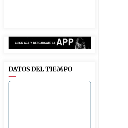
dos niñas de su entorno familiar
04/08/2026
Michlig y González entregaron
aportes gubernamentales en Ceres
y recorrieron obras junto a la
intendente Dupouy
04/08/2026
Brinkmann: Falleció el hombre que
permanecía internado tras un
accidente de tránsito
03/08/2026
DATOS DEL TIEMPO