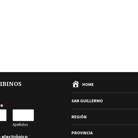
IBINOS
HOME
SAN GUILLERMO
re
*
REGIÓN
Apellidos
PROVINCIA
 electrónico
*