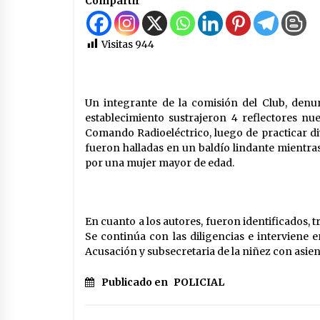
Compartir
investigado por la sustracción de
una moto
05/08/2026
Visitas
944
Arrufó fue sede de una Jornada de
Capacitación del programa
provincial «Crecer Capacita»
04/08/2026
Un integrante de la comisión del Club, den
La Municipalidad de San Guillerm
establecimiento sustrajeron 4 reflectores nu
realizó una nueva entrega del
Comando Radioeléctrico, luego de practicar dive
Fondo de Asistencia Educativa po
fueron halladas en un baldío lindante mientras
$26 millones
03/08/2026
por una mujer mayor de edad.
En cuanto a los autores, fueron identificados,
Se continúa con las diligencias e interviene en
Acusación y subsecretaria de la niñez con asien
Publicado en
POLICIAL