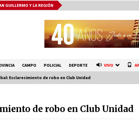
AN GUILLERMO Y LA REGIÓN
OVINCIA
CAMPO
POLICIAL
DEPORTE
VIVO
A
óbal: Esclarecimiento de robo en Club Unidad
o
Autoridades provinciales y
comunales evaluaron proyectos de
cimiento de robo en Club Unidad
obras hídricas para Las Palmeras
06/08/2026
La Provincia cerró en Ceres la 1°
ronda de jornadas regionales