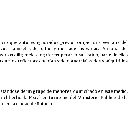
sobre el fenómeno de El Niño 2026-
2027
05/08/2026
El CER N° 363 de Hersilia recibió un
aporte FANI para equipamiento en el
marco de fuertes inversiones
educativas
04/08/2026
unció que autores ignorados previo romper una ventana del
o
Liga Ceresina: CACU y Union SG
evos, camisetas de fútbol y mercaderías varias. Personal del
empataron un partido dificil de
rsas diligencias, logró recuperar lo sustraído, parte de ellas
r
destrabar
 que los reflectores habían sido comercializados y adquiridos
03/08/2026
 tratándose de un grupo de menores, domiciliado en este medio.
 el hecho, la Fiscal en turno a/c del Ministerio Publico de la
to en la ciudad de Rafaela.