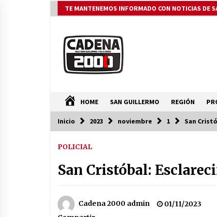
Saltar
TE MANTENEMOS INFORMADO CON NOTICIAS DE S
al
contenido
HOME
SAN GUILLERMO
REGIÓN
PR
Inicio
2023
noviembre
1
San Crist
ÚLTIMAS NOTICIAS
POLICIAL
La Municipalidad de San Guillerm
continúa apostando a la
San Cristóbal: Esclare
capacitación permanente de sus
equipos de trabajo.
06/08/2026
Ceres: Se ordenó la prisión
Cadena 2000 admin
01/11/2023
preventiva de un hombre