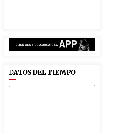
investigado por la sustracción de
una moto
05/08/2026
Arrufó fue sede de una Jornada de
Capacitación del programa
provincial «Crecer Capacita»
04/08/2026
La Municipalidad de San Guillermo
realizó una nueva entrega del
Fondo de Asistencia Educativa por
$26 millones
03/08/2026
DATOS DEL TIEMPO