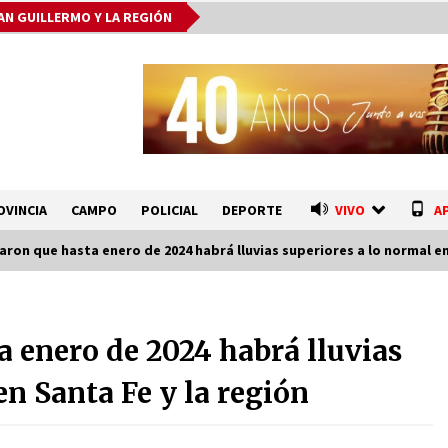
AN GUILLERMO Y LA REGIÓN
OVINCIA
CAMPO
POLICIAL
DEPORTE
VIVO
A
ron que hasta enero de 2024 habrá lluvias superiores a lo normal en
El Senado dio media sanción a la
emergencia hídrica y otros
a enero de 2024 habrá lluvias
proyectos clave
07/08/2026
en Santa Fe y la región
Fenómeno El Niño: Jornada
e
Regional