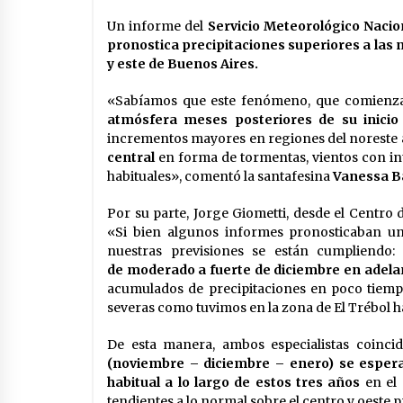
Un informe del
Servicio Meteorológico Naci
pronostica precipitaciones superiores a las 
y este de Buenos Aires.
«Sabíamos que este fenómeno, que comienza
atmósfera meses posteriores de su inicio
incrementos mayores en regiones del noreste
central
en forma de tormentas, vientos con in
habituales», comentó la santafesina
Vanessa B
Por su parte, Jorge Giometti, desde el Centr
«Si bien algunos informes pronosticaban un 
nuestras previsiones se están cumpliendo:
d
de
moderado a fuerte de diciembre en adela
acumulados de precipitaciones en poco tiemp
severas como tuvimos en la zona de El Trébol 
De esta manera, ambos especialistas coinci
(noviembre – diciembre – enero) se esperan
habitual a lo largo de estos tres años
en el 
tendientes a lo normal sobre el centro y oeste p