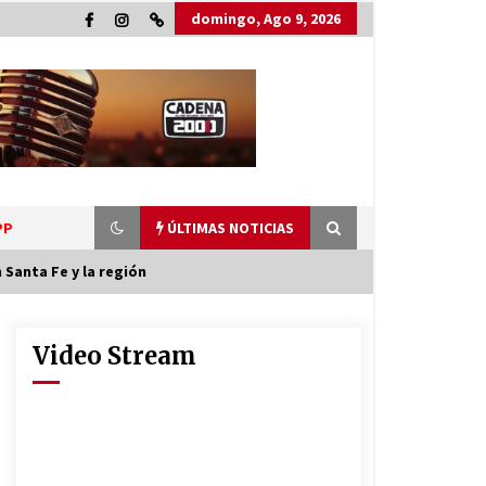
domingo, Ago 9, 2026
PP
ÚLTIMAS NOTICIAS
 Santa Fe y la región
Video Stream
La Municipalidad de San Guillermo
continúa apostando a la
capacitación permanente de sus
equipos de trabajo.
06/08/2026
Ceres: Se ordenó la prisión
preventiva de un hombre