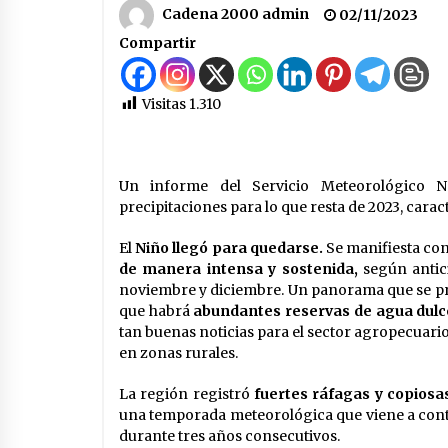
obras hídricas para Las Palmeras
Cadena 2000 admin
02/11/2023
06/08/2026
Compartir
La Provincia cerró en Ceres la 1°
ronda de jornadas regionales
sobre el fenómeno de El Niño 202
Visitas
1.310
2027
05/08/2026
El CER N° 363 de Hersilia recibió u
aporte FANI para equipamiento en 
Un informe del Servicio Meteorológico 
marco de fuertes inversiones
precipitaciones para lo que resta de 2023, cara
educativas
04/08/2026
El
Niño llegó para quedarse.
Se manifiesta co
de manera intensa y sostenida,
según antici
noviembre y diciembre. Un panorama que se prof
que habrá
abundantes reservas de agua dulce
tan buenas noticias para el sector agropecuar
en zonas rurales.
La región registró
fuertes ráfagas y copiosas
una temporada meteorológica que viene a contr
durante tres años consecutivos.