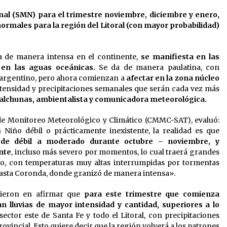
onal (SMN)
para el trimestre noviembre, diciembre y enero,
normales para la región del Litoral (con mayor probabilidad)
 de manera intensa en el continente,
se manifiesta en las
 en las aguas oceánicas.
Se da de manera paulatina, con
 argentino, pero ahora comienzan a
afectar en la zona núcleo
tensidad y precipitaciones semanales que serán cada vez más
alchunas, ambientalista y comunicadora meteorológica.
o de Monitoreo Meteorológico y Climático (CMMC-SAT), evaluó:
Niño débil o prácticamente inexistente, la realidad es que
e débil a moderado durante octubre – noviembre, y
nte
, incluso más severo por momentos, lo cual traerá grandes
o, con temperaturas muy altas interrumpidas por tormentas
hasta Coronda, donde granizó de manera intensa».
dieron en afirmar que
para este trimestre que comienza
 lluvias de mayor intensidad y cantidad, superiores a lo
sector este de Santa Fe y todo el Litoral, con precipitaciones
rovincial. Esto quiere decir que la región volverá a los patrones