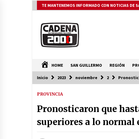
Saltar
TE MANTENEMOS INFORMADO CON NOTICIAS DE S
al
contenido
HOME
SAN GUILLERMO
REGIÓN
PR
Inicio
2023
noviembre
2
Pronostica
ÚLTIMAS NOTICIAS
PROVINCIA
Pullaro y Michlig recorrieron y
habiltaron obras en C. Bossi y en 2
Pronosticaron que hast
Rosas y La legua e inauguraron 24
viviendas en Suardi
08/08/2026
superiores a lo normal 
Autoridades provinciales y
comunales evaluaron proyectos d