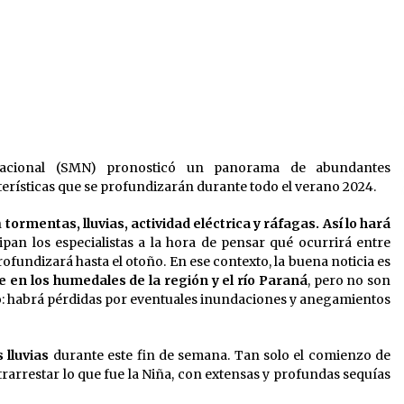
05/08/2026
Ceres: dictaron prisión preventiva
a un hombre por el abuso sexual de
6-
dos niñas de su entorno familiar
04/08/2026
n
Michlig y González entregaron
el
aportes gubernamentales en Ceres
Nacional (SMN) pronosticó un panorama de abundantes
y recorrieron obras junto a la
cterísticas que se profundizarán durante todo el verano 2024.
intendente Dupouy
04/08/2026
n
tormentas, lluvias, actividad eléctrica y ráfagas. Así lo hará
pan los especialistas a la hora de pensar qué ocurrirá entre
undizará hasta el otoño. En ese contexto, la buena noticia es
 en los humedales de la región y el río Paraná
, pero no son
io: habrá pérdidas por eventuales inundaciones y anegamientos
 lluvias
durante este fin de semana. Tan solo el comienzo de
arrestar lo que fue la Niña, con extensas y profundas sequías