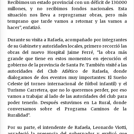
04/08/2026
Recibimos un estado provincial con un déficit de 130.000
millones, y no recibimos fondos nacionales. Esta
La Municipalidad de San Guillermo realizó una
situación nos lleva a reprogramar obras, pero más
nueva entrega del Fondo de Asistencia
temprano que tarde vamos a retomar y las vamos a
Educativa por $26 millones
hacer”, enfatizó.
03/08/2026
Durante su visita a Rafaela, acompañado por integrantes
de su Gabinete y autoridades locales, primero recorrió las
obras del nuevo Hospital Jaime Ferré, “la obra más
grande que tiene en estos momentos en ejecución el
gobierno de la provincia de Santa Fe. También visité a las
autoridades del Club Atlético de Rafaela, donde
dialogamos de dos eventos muy importantes: El Sueño
Celeste (el torneo internacional de fútbol infantil) y el
Turismo Carretera, que no lo queremos perder, por eso
vamos a trabajar al lado de las autoridades del club para
poder tenerlo. Después estuvimos en La Rural, donde
conversamos sobre el Programa Caminos de la
Ruralidad”.
Por su parte, el intendente de Rafaela, Leonardo Viotti,
agradeció la presencia del gobernador y explicó que