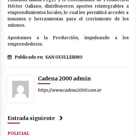
Héctor Galiano, distribuyeron aportes reintegrables a
La Provincia cerró en Ceres la 1° ronda de
jornadas regionales sobre el fenómeno de El
emprendimientos locales, lo cual les permitirá acceder a
Niño 2026-2027
insumos y herramientas para el crecimiento de los
05/08/2026
mismos.
Ceres: dictaron prisión preventiva a un
Apostamos a la Producción, impulsando a los
hombre por el abuso sexual de dos niñas de
emprendedores.
su entorno familiar
04/08/2026
Publicado en
SAN GUILLERMO
Arrufó fue sede de una Jornada de
Capacitación del programa provincial «Crecer
Capacita»
Cadena 2000 admin
04/08/2026
https://www.cadena2000.com.ar
El CER N° 363 de Hersilia recibió un aporte
FANI para equipamiento en el marco de fuertes
inversiones educativas
04/08/2026
Entrada siguiente
Michlig y González entregaron aportes
gubernamentales en Ceres y recorrieron
obras junto a la intendente Dupouy
POLICIAL