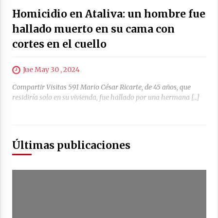
04/08/2026
Homicidio en Ataliva: un hombre fue
La Municipalidad de San Guillermo realizó una
hallado muerto en su cama con
nueva entrega del Fondo de Asistencia
Educativa por $26 millones
cortes en el cuello
03/08/2026
Jue May 30 , 2024
Compartir Visitas 591 Mario César Ricarte, de 45 años, que
residiría solo en su vivienda, fue hallado por una hermana […]
Últimas publicaciones