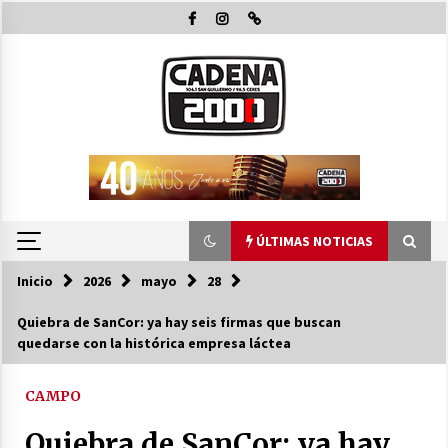
Saltar
al
contenido
ÚLTIMAS NOTICIAS
Inicio
2026
mayo
28
ÚLTIMAS NOTICIAS
Quiebra de SanCor: ya hay seis firmas que buscan
quedarse con la histórica empresa láctea
Pullaro y Michlig recorrieron y habiltaron
obras en C. Bossi y en 2 Rosas y La legua e
inauguraron 24 viviendas en Suardi
CAMPO
08/08/2026
Quiebra de SanCor: ya hay
El Senado dio media sanción a la emergencia