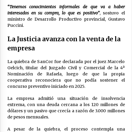
04/08/2026
“Tenemos conocimientos informales de que va a haber
interesados en su compra, lo que es positivo”
, sostuvo el
La Municipalidad de San Guillermo realizó una
nueva entrega del Fondo de Asistencia
ministro de Desarrollo Productivo provincial, Gustavo
Educativa por $26 millones
Puccini.
03/08/2026
La Justicia avanza con la venta de la
empresa
La quiebra de SanCor fue declarada por el juez Marcelo
Gelcich, titular del Juzgado Civil y Comercial de la 4ª
Nominación de Rafaela, luego de que la propia
cooperativa reconociera que no podía sostener el
concurso preventivo iniciado en 2025.
La empresa admitió una situación de insolvencia
extrema, con una deuda cercana a los 120 millones de
dólares y un pasivo que crecía a razón de 3.000 millones
de pesos mensuales.
A pesar de la quiebra, el proceso contempla una