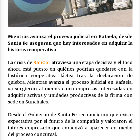
La Provincia cerró en Ceres la 1° ronda de
jornadas regionales sobre el fenómeno de El
Niño 2026-2027
05/08/2026
Ceres: dictaron prisión preventiva a un
Mientras avanza el proceso judicial en Rafaela, desde
hombre por el abuso sexual de dos niñas de
Santa Fe aseguran que hay interesados en adquirir la
su entorno familiar
histórica cooperativa.
04/08/2026
La crisis de
SanCor
atraviesa una etapa decisiva y el foco
Arrufó fue sede de una Jornada de
ahora está puesto en quiénes podrían quedarse con la
Capacitación del programa provincial «Crecer
histórica cooperativa láctea tras la declaración de
Capacita»
quiebra. Mientras avanza el proceso judicial en Rafaela,
04/08/2026
ya surgieron al menos cinco empresas interesadas en
adquirir activos y unidades productivas de la firma con
El CER N° 363 de Hersilia recibió un aporte
FANI para equipamiento en el marco de fuertes
sede en Sunchales.
inversiones educativas
04/08/2026
Desde el Gobierno de Santa Fe reconocieron que existe
expectativa por el futuro de la compañía y valoraron el
Michlig y González entregaron aportes
interés empresario que comenzó a aparecer en medio
gubernamentales en Ceres y recorrieron
del proceso concursal.
obras junto a la intendente Dupouy