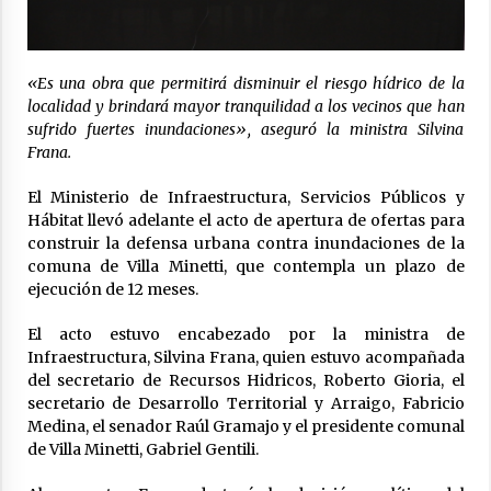
La Provincia cerró en Ceres la 1° ronda de
jornadas regionales sobre el fenómeno de El
Niño 2026-2027
05/08/2026
«Es una obra que permitirá disminuir el riesgo hídrico de la
localidad y brindará mayor tranquilidad a los vecinos que han
Ceres: dictaron prisión preventiva a un
sufrido fuertes inundaciones», aseguró la ministra Silvina
hombre por el abuso sexual de dos niñas de
Frana.
su entorno familiar
04/08/2026
El Ministerio de Infraestructura, Servicios Públicos y
Hábitat llevó adelante el acto de apertura de ofertas para
Arrufó fue sede de una Jornada de
construir la defensa urbana contra inundaciones de la
Capacitación del programa provincial «Crecer
Capacita»
comuna de Villa Minetti, que contempla un plazo de
04/08/2026
ejecución de 12 meses.
El acto estuvo encabezado por la ministra de
El CER N° 363 de Hersilia recibió un aporte
FANI para equipamiento en el marco de fuertes
Infraestructura, Silvina Frana, quien estuvo acompañada
inversiones educativas
del secretario de Recursos Hidricos, Roberto Gioria, el
04/08/2026
secretario de Desarrollo Territorial y Arraigo, Fabricio
Medina, el senador Raúl Gramajo y el presidente comunal
Michlig y González entregaron aportes
de Villa Minetti, Gabriel Gentili.
gubernamentales en Ceres y recorrieron
obras junto a la intendente Dupouy