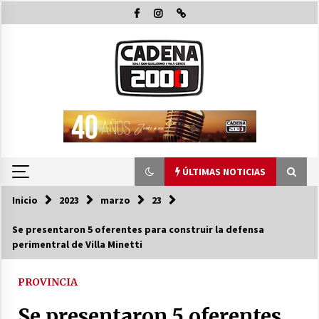
Saltar
al
contenido
ÚLTIMAS NOTICIAS
Inicio
2023
marzo
23
ÚLTIMAS NOTICIAS
Se presentaron 5 oferentes para construir la defensa
perimentral de Villa Minetti
Pullaro y Michlig recorrieron y habiltaron
obras en C. Bossi y en 2 Rosas y La legua e
inauguraron 24 viviendas en Suardi
PROVINCIA
08/08/2026
Se presentaron 5 oferentes
El Senado dio media sanción a la emergencia