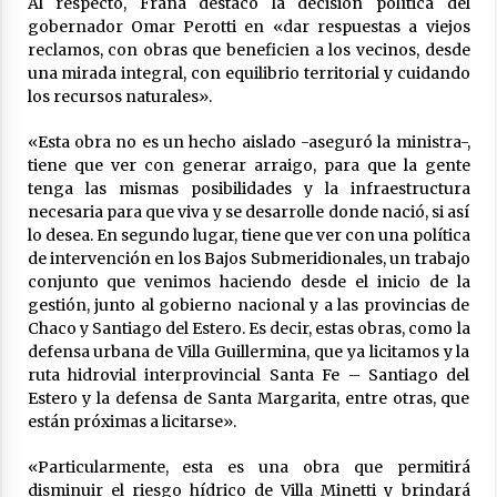
Al respecto, Frana destacó la decisión política del
04/08/2026
gobernador Omar Perotti en «dar respuestas a viejos
reclamos, con obras que beneficien a los vecinos, desde
La Municipalidad de San Guillermo realizó una
nueva entrega del Fondo de Asistencia
una mirada integral, con equilibrio territorial y cuidando
Educativa por $26 millones
los recursos naturales».
03/08/2026
«Esta obra no es un hecho aislado -aseguró la ministra-,
tiene que ver con generar arraigo, para que la gente
tenga las mismas posibilidades y la infraestructura
necesaria para que viva y se desarrolle donde nació, si así
lo desea. En segundo lugar, tiene que ver con una política
de intervención en los Bajos Submeridionales, un trabajo
conjunto que venimos haciendo desde el inicio de la
gestión, junto al gobierno nacional y a las provincias de
Chaco y Santiago del Estero. Es decir, estas obras, como la
defensa urbana de Villa Guillermina, que ya licitamos y la
ruta hidrovial interprovincial Santa Fe – Santiago del
Estero y la defensa de Santa Margarita, entre otras, que
están próximas a licitarse».
«Particularmente, esta es una obra que permitirá
disminuir el riesgo hídrico de Villa Minetti y brindará