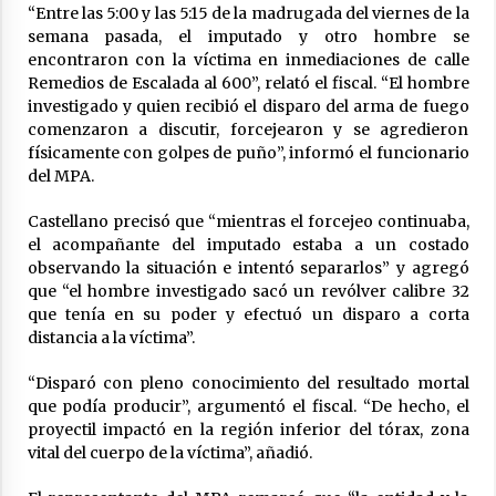
“Entre las 5:00 y las 5:15 de la madrugada del viernes de la
semana pasada, el imputado y otro hombre se
Brinkmann: Falleció el hombre que permanecía
encontraron con la víctima en inmediaciones de calle
internado tras un accidente de tránsito
Remedios de Escalada al 600”, relató el fiscal. “El hombre
03/08/2026
investigado y quien recibió el disparo del arma de fuego
comenzaron a discutir, forcejearon y se agredieron
físicamente con golpes de puño”, informó el funcionario
del MPA.
Castellano precisó que “mientras el forcejeo continuaba,
el acompañante del imputado estaba a un costado
observando la situación e intentó separarlos” y agregó
que “el hombre investigado sacó un revólver calibre 32
que tenía en su poder y efectuó un disparo a corta
distancia a la víctima”.
“Disparó con pleno conocimiento del resultado mortal
que podía producir”, argumentó el fiscal. “De hecho, el
proyectil impactó en la región inferior del tórax, zona
vital del cuerpo de la víctima”, añadió.