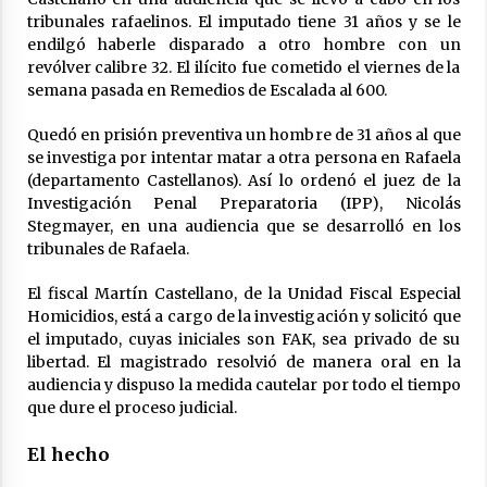
tribunales rafaelinos. El imputado tiene 31 años y se le
Arrufó fue sede de una Jornada de
Capacitación del programa provincial «Crecer
endilgó haberle disparado a otro hombre con un
Capacita»
revólver calibre 32. El ilícito fue cometido el viernes de la
04/08/2026
semana pasada en Remedios de Escalada al 600.
El CER N° 363 de Hersilia recibió un aporte
Quedó en prisión preventiva un hombre de 31 años al que
FANI para equipamiento en el marco de fuertes
se investiga por intentar matar a otra persona en Rafaela
inversiones educativas
(departamento Castellanos). Así lo ordenó el juez de la
04/08/2026
Investigación Penal Preparatoria (IPP), Nicolás
Stegmayer, en una audiencia que se desarrolló en los
Michlig y González entregaron aportes
tribunales de Rafaela.
gubernamentales en Ceres y recorrieron
obras junto a la intendente Dupouy
04/08/2026
El fiscal Martín Castellano, de la Unidad Fiscal Especial
Homicidios, está a cargo de la investigación y solicitó que
La Municipalidad de San Guillermo realizó una
el imputado, cuyas iniciales son FAK, sea privado de su
nueva entrega del Fondo de Asistencia
libertad. El magistrado resolvió de manera oral en la
Educativa por $26 millones
audiencia y dispuso la medida cautelar por todo el tiempo
03/08/2026
que dure el proceso judicial.
Liga Ceresina: CACU y Union SG empataron un
El hecho
partido dificil de destrabar
03/08/2026