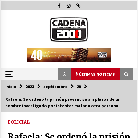
Saltar
al
contenido
ÚLTIMAS NOTICIAS
Inicio
2023
septiembre
29
ÚLTIMAS NOTICIAS
Rafaela: Se ordenó la prisión preventiva sin plazos de un
hombre investigado por intentar matar a otra persona
La Municipalidad de San Guillermo continúa
apostando a la capacitación permanente de
sus equipos de trabajo.
POLICIAL
06/08/2026
Rafaela: Se ordenó la prisión
Autoridades provinciales y comunales