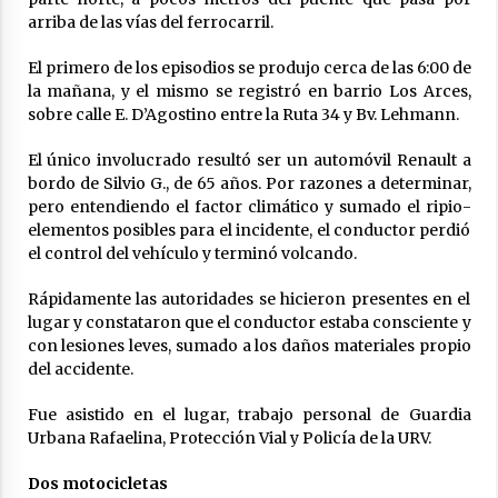
arriba de las vías del ferrocarril.
Ceres: dictaron prisión preventiva a un
hombre por el abuso sexual de dos niñas de
su entorno familiar
El primero de los episodios se produjo cerca de las 6:00 de
04/08/2026
la mañana, y el mismo se registró en barrio Los Arces,
sobre calle E. D’Agostino entre la Ruta 34 y Bv. Lehmann.
Arrufó fue sede de una Jornada de
Capacitación del programa provincial «Crecer
El único involucrado resultó ser un automóvil Renault a
Capacita»
bordo de Silvio G., de 65 años. Por razones a determinar,
04/08/2026
pero entendiendo el factor climático y sumado el ripio-
elementos posibles para el incidente, el conductor perdió
El CER N° 363 de Hersilia recibió un aporte
FANI para equipamiento en el marco de fuertes
el control del vehículo y terminó volcando.
inversiones educativas
04/08/2026
Rápidamente las autoridades se hicieron presentes en el
lugar y constataron que el conductor estaba consciente y
Michlig y González entregaron aportes
con lesiones leves, sumado a los daños materiales propio
gubernamentales en Ceres y recorrieron
del accidente.
obras junto a la intendente Dupouy
04/08/2026
Fue asistido en el lugar, trabajo personal de Guardia
Urbana Rafaelina, Protección Vial y Policía de la URV.
La Municipalidad de San Guillermo realizó una
nueva entrega del Fondo de Asistencia
Educativa por $26 millones
Dos motocicletas