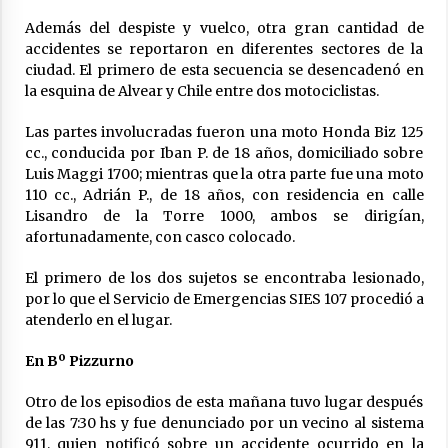
03/08/2026
Además del despiste y vuelco, otra gran cantidad de
Liga Ceresina: CACU y Union SG empataron un
accidentes se reportaron en diferentes sectores de la
partido dificil de destrabar
ciudad. El primero de esta secuencia se desencadenó en
03/08/2026
la esquina de Alvear y Chile entre dos motociclistas.
Las partes involucradas fueron una moto Honda Biz 125
cc., conducida por Iban P. de 18 años, domiciliado sobre
Luis Maggi 1700; mientras que la otra parte fue una moto
110 cc., Adrián P., de 18 años, con residencia en calle
Lisandro de la Torre 1000, ambos se dirigían,
afortunadamente, con casco colocado.
El primero de los dos sujetos se encontraba lesionado,
por lo que el Servicio de Emergencias SIES 107 procedió a
atenderlo en el lugar.
En Bº Pizzurno
Otro de los episodios de esta mañana tuvo lugar después
de las 7:30 hs y fue denunciado por un vecino al sistema
911, quien notificó sobre un accidente ocurrido en la