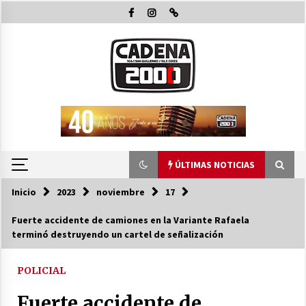
Saltar
al
contenido
ÚLTIMAS NOTICIAS
Inicio
2023
noviembre
17
ÚLTIMAS NOTICIAS
Fuerte accidente de camiones en la Variante Rafaela
terminó destruyendo un cartel de señalización
El Senado dio media sanción a la emergencia
hídrica y otros proyectos clave
07/08/2026
POLICIAL
Fuerte accidente de
La Municipalidad de San Guillermo continúa