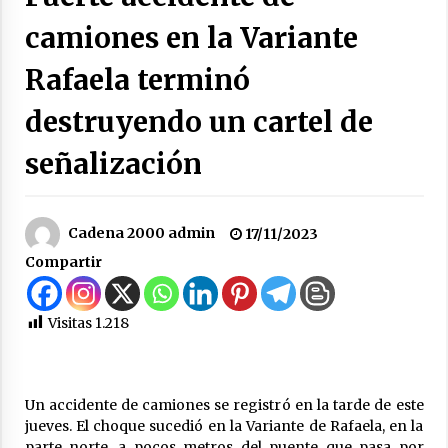
apostando a la capacitación permanente de
camiones en la Variante
sus equipos de trabajo.
06/08/2026
Rafaela terminó
Autoridades provinciales y comunales
evaluaron proyectos de obras hídricas para
destruyendo un cartel de
Las Palmeras
06/08/2026
señalización
Fenómeno El Niño: Jornada Regional
05/08/2026
Cadena 2000 admin
17/11/2023
Compartir
Ceres: Se ordenó la prisión preventiva de un
hombre investigado por la sustracción de una
moto
Visitas
1.218
05/08/2026
La Provincia cerró en Ceres la 1° ronda de
jornadas regionales sobre el fenómeno de El
Un accidente de camiones se registró en la tarde de este
Niño 2026-2027
jueves. El choque sucedió en la Variante de Rafaela, en la
05/08/2026
parte norte, a pocos metros del puente que pasa por