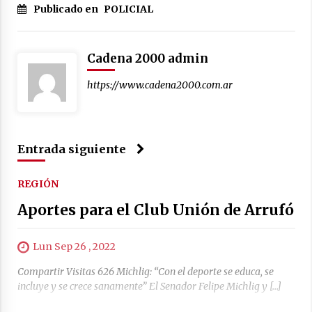
04/08/2026
Publicado en
POLICIAL
La Municipalidad de San Guillermo realizó una
nueva entrega del Fondo de Asistencia
Educativa por $26 millones
Cadena 2000 admin
03/08/2026
https://www.cadena2000.com.ar
Entrada siguiente
REGIÓN
Aportes para el Club Unión de Arrufó
Lun Sep 26 , 2022
Compartir Visitas 626 Michlig: “Con el deporte se educa, se
incluye y se crece sanamente” El Senador Felipe Michlig y […]