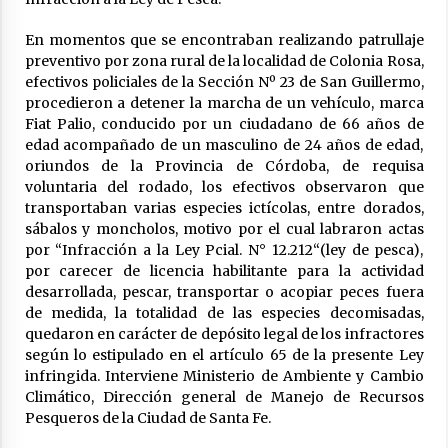
La Provincia cerró en Ceres la 1° ronda de
jornadas regionales sobre el fenómeno de El
En momentos que se encontraban realizando patrullaje
Niño 2026-2027
preventivo por zona rural de la localidad de Colonia Rosa,
05/08/2026
efectivos policiales de la Sección Nº 23 de San Guillermo,
procedieron a detener la marcha de un vehículo, marca
Ceres: dictaron prisión preventiva a un
Fiat Palio, conducido por un ciudadano de 66 años de
hombre por el abuso sexual de dos niñas de
edad acompañado de un masculino de 24 años de edad,
su entorno familiar
oriundos de la Provincia de Córdoba, de requisa
04/08/2026
voluntaria del rodado, los efectivos observaron que
transportaban varias especies ictícolas, entre dorados,
Arrufó fue sede de una Jornada de
Capacitación del programa provincial «Crecer
sábalos y moncholos, motivo por el cual labraron actas
Capacita»
por “Infracción a la Ley Pcial. N° 12.212“(ley de pesca),
04/08/2026
por carecer de licencia habilitante para la actividad
desarrollada, pescar, transportar o acopiar peces fuera
El CER N° 363 de Hersilia recibió un aporte
de medida, la totalidad de las especies decomisadas,
FANI para equipamiento en el marco de fuertes
quedaron en carácter de depósito legal de los infractores
inversiones educativas
según lo estipulado en el artículo 65 de la presente Ley
04/08/2026
infringida. Interviene Ministerio de Ambiente y Cambio
Climático, Dirección general de Manejo de Recursos
Michlig y González entregaron aportes
gubernamentales en Ceres y recorrieron
Pesqueros de la Ciudad de Santa Fe.
obras junto a la intendente Dupouy