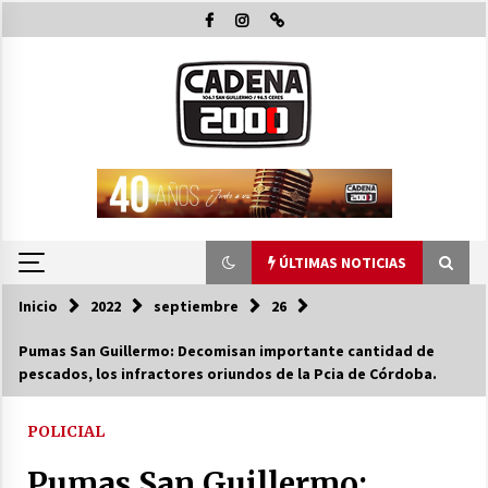
Saltar
al
contenido
ÚLTIMAS NOTICIAS
Inicio
2022
septiembre
26
ÚLTIMAS NOTICIAS
Pumas San Guillermo: Decomisan importante cantidad de
pescados, los infractores oriundos de la Pcia de Córdoba.
Pullaro y Michlig recorrieron y habiltaron
obras en C. Bossi y en 2 Rosas y La legua e
inauguraron 24 viviendas en Suardi
POLICIAL
08/08/2026
Pumas San Guillermo:
El Senado dio media sanción a la emergencia