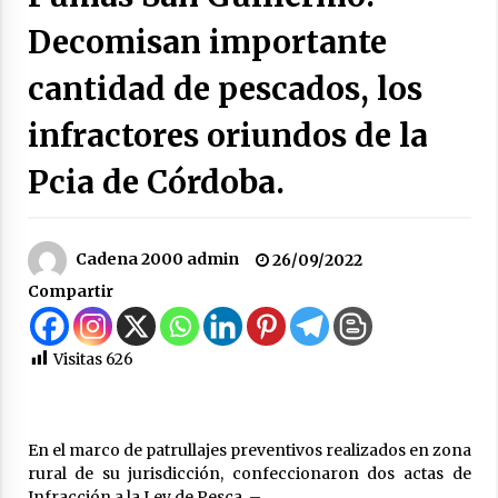
hídrica y otros proyectos clave
Decomisan importante
07/08/2026
cantidad de pescados, los
La Municipalidad de San Guillermo continúa
apostando a la capacitación permanente de
infractores oriundos de la
sus equipos de trabajo.
06/08/2026
Pcia de Córdoba.
Autoridades provinciales y comunales
evaluaron proyectos de obras hídricas para
Las Palmeras
Cadena 2000 admin
26/09/2022
06/08/2026
Compartir
Fenómeno El Niño: Jornada Regional
05/08/2026
Visitas
626
Ceres: Se ordenó la prisión preventiva de un
hombre investigado por la sustracción de una
En el marco de patrullajes preventivos realizados en zona
moto
rural de su jurisdicción, confeccionaron dos actas de
05/08/2026
Infracción a la Ley de Pesca. –