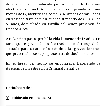
de sur a norte conducida por un joven de 18 años,
Michlig y González entregaron aportes
identificado como E. A., quien iba a acompañado por una
gubernamentales en Ceres y recorrieron
obras junto a la intendente Dupouy
menor de 12, identificada como G. A., ambos domiciliados
04/08/2026
en Tostado, y un camión que iba al mando de G. O. A., de
51 años, domiciliado en Capilla del Señor, provincia de
La Municipalidad de San Guillermo realizó una
Buenos Aires.
nueva entrega del Fondo de Asistencia
Educativa por $26 millones
A raíz del impacto, perdió la vida la menor de 12 años. En
03/08/2026
tanto que el joven de 18 fue trasladado al Hospital de
Tostado para su atención debido a las graves lesiones
Liga Ceresina: CACU y Union SG empataron un
que presentaba. Se supo que se trata de dos hermanos.
partido dificil de destrabar
03/08/2026
En el lugar del hecho se encontraba trabajando la
Agencia de Investigación Criminal científica
Brinkmann: Falleció el hombre que permanecía
internado tras un accidente de tránsito
03/08/2026
Períodico 9 de Juio
En Constanza se realizó la 20° Fiesta
Departamental y 13° Fiesta Provincial del
Publicado en
POLICIAL
Locro y la Empanada