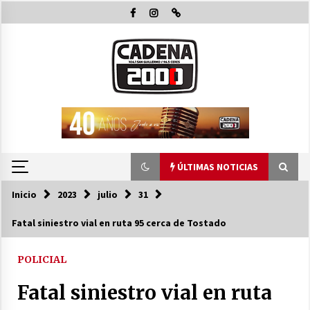
Saltar
al
contenido
ÚLTIMAS NOTICIAS
Inicio
2023
julio
31
ÚLTIMAS NOTICIAS
Fatal siniestro vial en ruta 95 cerca de Tostado
Fenómeno El Niño: Jornada Regional
POLICIAL
05/08/2026
Fatal siniestro vial en ruta
Ceres: Se ordenó la prisión preventiva de un