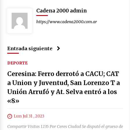
03/08/2026
Cadena 2000 admin
Michlig y González presentes en las
celebraciones del 92° aniversario del Club
https://www.cadena2000.com.ar
Tiro Federal de Moisés Ville
03/08/2026
Entrada siguiente
DEPORTE
Ceresina: Ferro derrotó a CACU; CAT
a Union y Juventud, San Lorenzo T a
Unión Arrufó y At. Selva entró a los
«8»
Lun Jul 31 , 2023
Compartir Visitas 1.135 Por Ceres Ciudad Se disputó el grueso de