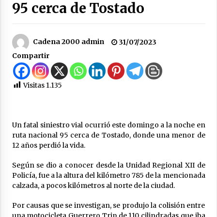
95 cerca de Tostado
hombre investigado por la sustracción de una
moto
05/08/2026
Cadena 2000 admin
31/07/2023
La Provincia cerró en Ceres la 1° ronda de
jornadas regionales sobre el fenómeno de El
Compartir
Niño 2026-2027
05/08/2026
Visitas
1.135
Ceres: dictaron prisión preventiva a un
hombre por el abuso sexual de dos niñas de
su entorno familiar
04/08/2026
Un fatal siniestro vial ocurrió este domingo a la noche en
ruta nacional 95 cerca de Tostado, donde una menor de
Arrufó fue sede de una Jornada de
Capacitación del programa provincial «Crecer
12 años perdió la vida.
Capacita»
04/08/2026
Según se dio a conocer desde la Unidad Regional XII de
Policía, fue a la altura del kilómetro 785 de la mencionada
El CER N° 363 de Hersilia recibió un aporte
calzada, a pocos kilómetros al norte de la ciudad.
FANI para equipamiento en el marco de fuertes
inversiones educativas
Por causas que se investigan, se produjo la colisión entre
04/08/2026
una motocicleta Guerrero Trip de 110 cilindradas que iba