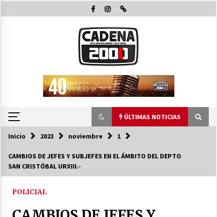
Saltar
al
contenido
ÚLTIMAS NOTICIAS
Inicio
2023
noviembre
1
ÚLTIMAS NOTICIAS
CAMBIOS DE JEFES Y SUBJEFES EN EL ÁMBITO DEL DEPTO
SAN CRISTÓBAL URXIII.-
La Municipalidad de San Guillermo continúa
apostando a la capacitación permanente de
sus equipos de trabajo.
POLICIAL
06/08/2026
CAMBIOS DE JEFES Y
Autoridades provinciales y comunales