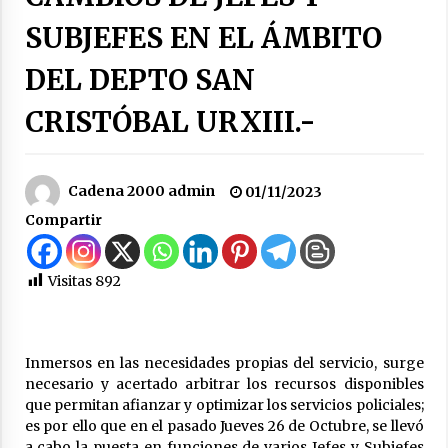
evaluaron proyectos de obras hídricas para
SUBJEFES EN EL ÁMBITO
Las Palmeras
06/08/2026
DEL DEPTO SAN
Fenómeno El Niño: Jornada Regional
CRISTÓBAL URXIII.-
05/08/2026
Ceres: Se ordenó la prisión preventiva de un
Cadena 2000 admin
01/11/2023
hombre investigado por la sustracción de una
Compartir
moto
05/08/2026
Visitas
892
La Provincia cerró en Ceres la 1° ronda de
jornadas regionales sobre el fenómeno de El
Niño 2026-2027
05/08/2026
Inmersos en las necesidades propias del servicio, surge
Ceres: dictaron prisión preventiva a un
necesario y acertado arbitrar los recursos disponibles
hombre por el abuso sexual de dos niñas de
que permitan afianzar y optimizar los servicios policiales;
su entorno familiar
es por ello que en el pasado Jueves 26 de Octubre, se llevó
04/08/2026
a cabo la puesta en funciones de varios Jefes y Subjefes