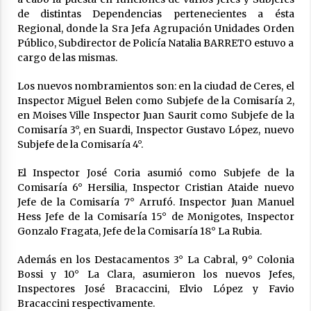
de distintas Dependencias
pertenecientes a ésta
Arrufó fue sede de una Jornada de
Capacitación del programa provincial «Crecer
Regional, donde la Sra Jefa Agrupación Unidades Orden
Capacita»
Público, Subdirector de Policía Natalia BARRETO estuvo a
04/08/2026
cargo de las mismas.
El CER N° 363 de Hersilia recibió un aporte
Los nuevos nombramientos son: en la ciudad de Ceres, el
FANI para equipamiento en el marco de fuertes
Inspector Miguel Belen como Subjefe de la Comisaría 2,
inversiones educativas
en Moises Ville Inspector Juan Saurit como Subjefe de la
04/08/2026
Comisaría 3°, en Suardi, Inspector Gustavo López, nuevo
Subjefe de la Comisaría 4°.
Michlig y González entregaron aportes
gubernamentales en Ceres y recorrieron
obras junto a la intendente Dupouy
El Inspector José Coria asumió como Subjefe de la
04/08/2026
Comisaría 6° Hersilia, Inspector Cristian Ataide nuevo
Jefe de la Comisaría 7° Arrufó. Inspector Juan Manuel
La Municipalidad de San Guillermo realizó una
Hess Jefe de la Comisaría 15° de Monigotes, Inspector
nueva entrega del Fondo de Asistencia
Gonzalo Fragata, Jefe de la Comisaría 18° La Rubia.
Educativa por $26 millones
03/08/2026
Además en los Destacamentos 3° La Cabral, 9° Colonia
Bossi y 10° La Clara, asumieron los nuevos Jefes,
Liga Ceresina: CACU y Union SG empataron un
Inspectores José Bracaccini, Elvio López y Favio
partido dificil de destrabar
Bracaccini respectivamente.
03/08/2026